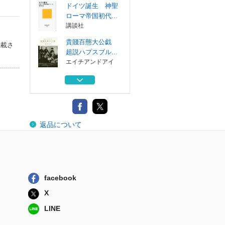
ドイツ誕生 神聖
ローマ帝国初代...
講談社
貴賤百態大公戯
掲載さ
超説ハプスブル...
エイチアンドアイ
哀しいドイツ歴史
物語 歴史の闇...
筑摩書房
神聖ローマ帝国
返品について
講談社
ハプスブルク家の
華麗なる受難 １
講談社
facebook
ドイツ誕生 神聖
X
ローマ帝国初代...
講談社
LINE
貴賤百態大公戯