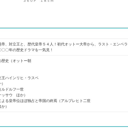
３６０Ｐ １８ｃｍ
愚帝、対立王と、歴代皇帝５４人！初代オットー大帝から、ラスト・エンペラ
〇〇〇年の歴史ドラマを一気見！
の歴史（オットー朝
立王ハインリヒ・ラスペ
か）
（ルドルフ一世
ナッサウ ほか）
による皇帝位ほぼ独占と帝国の終焉（アルプレヒト二世
ほか）