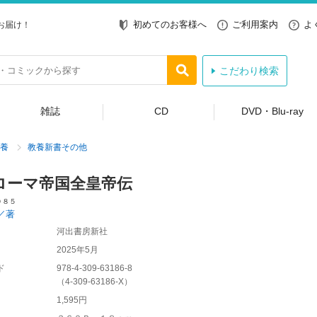
初めてのお客様へ
ご利用案内
よ
お届け！
こだわり検索
雑誌
CD
DVD・Blu-ray
養
教養新書その他
ローマ帝国全皇帝伝
０８５
／著
河出書房新社
2025年5月
ド
978-4-309-63186-8
（
4-309-63186-X
）
1,595円