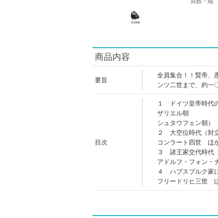
頁数・縦
商品内容
全員集合！！賢帝、
要旨
ンツ二世まで、約一
１ ドイツ皇帝時代
ザリエル朝
シュタウフェン朝）
２ 大空位時代（対
目次
コンラート四世 ほ
３ 諸王家交代時代
アドルフ・フォン・
４ ハプスブルク家
フリードリヒ三世 