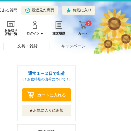
くある質問
最近見た商品
お気に入り
0
お受取り
ログイン
注文履歴
カート
店舗一覧
文具・雑貨
キャンペーン
通常１～２日で出荷
(！お盆時期の出荷について！)
カートに入れる
★お気に入りに追加