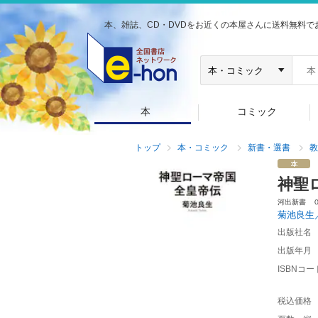
本、雑誌、CD・DVDをお近くの本屋さんに送料無料で
本
コミック
トップ
本・コミック
新書・選書
教
神聖
河出新書 
菊池良生
出版社名
出版年月
ISBNコー
税込価格