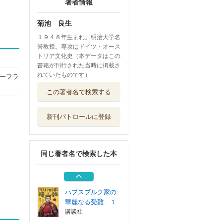
著者情報
菊池 良生
１９４８年生まれ。明治大学名
誉教授。専攻はドイツ・オース
トリア文化史（本データはこの
書籍が刊行された当時に掲載さ
れていたものです）
ーフラ
貴賤百態大公戯
この著者名で検索する
超説ハプスブル...
エイチアンドアイ
新刊パトロールに登録
哀しいドイツ歴史
物語 歴史の闇...
筑摩書房
同じ著者名で検索した本
神聖ローマ帝国
講談社
ハプスブルク家の
華麗なる受難 １
講談社