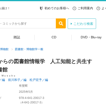
初めてのお客様へ
ご利用案内
よ
お届け！
こだわり検索
雑誌
CD
DVD・Blu-ray
博物館
図書館・博物館学一般
からの図書館情報学 人工知能と共生す
書館
 Ｍｕｓｕｂｕ
／編 前川和子／編 松戸宏予／編
有斐閣
2025年5月
ド
978-4-641-20017-3
（
4-641-20017-3
）