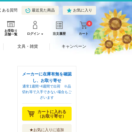
くある質問
最近見た商品
お気に入り
0
お受取り
ログイン
注文履歴
カート
店舗一覧
文具・雑貨
キャンペーン
メーカーに在庫有無を確認
し、お取り寄せ
通常1週間~4週間で出荷 ※品
切れ等で入手できない場合もご
ざいます
カートに入れる
（お取り寄せ）
★お気に入りに追加