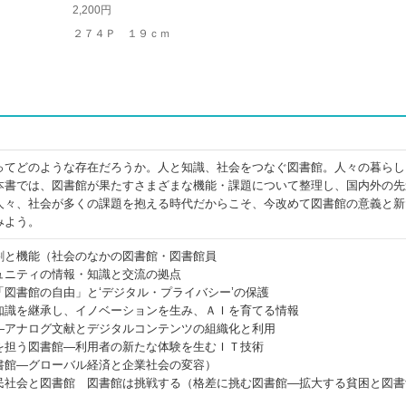
2,200円
２７４Ｐ １９ｃｍ
ってどのような存在だろうか。人と知識、社会をつなぐ図書館。人々の暮らし
本書では、図書館が果たすさまざまな機能・課題について整理し、国内外の先
人々、社会が多くの課題を抱える時代だからこそ、今改めて図書館の意義と新
みよう。
割と機能（社会のなかの図書館・図書館員
ュニティの情報・知識と交流の拠点
図書館の自由」と‘デジタル・プライバシー’の保護
知識を継承し、イノベーションを生み、ＡＩを育てる情報
―アナログ文献とデジタルコンテンツの組織化と利用
を担う図書館―利用者の新たな体験を生むＩＴ技術
書館―グローバル経済と企業社会の変容）
民社会と図書館 図書館は挑戦する（格差に挑む図書館―拡大する貧困と図書