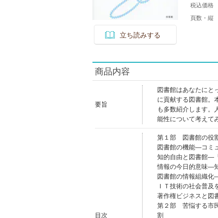
税込価格
頁数・縦
立ち読みする
商品内容
図書館はあなたにと
に貢献する図書館。
要旨
も多数紹介します。
能性について考えて
第１部 図書館の役
図書館の機能―コミ
知的自由と図書館―「
情報の今日的意味―
図書館の情報組織化
ＩＴ技術の社会普及
著作権ビジネスと図
第２部 苦悩する市
目次
割