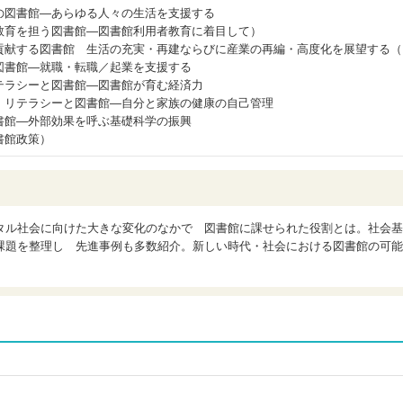
の図書館―あらゆる人々の生活を支援する
教育を担う図書館―図書館利用者教育に着目して）
貢献する図書館 生活の充実・再建ならびに産業の再編・高度化を展望する（
図書館―就職・転職／起業を支援する
テラシーと図書館―図書館が育む経済力
・リテラシーと図書館―自分と家族の健康の自己管理
書館―外部効果を呼ぶ基礎科学の振興
書館政策）
タル社会に向けた大きな変化のなかで 図書館に課せられた役割とは。社会基
課題を整理し 先進事例も多数紹介。新しい時代・社会における図書館の可能