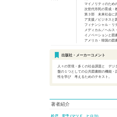
マイノリティのため
次世代市民の育成・
第３部 未来社会に
ア支援／ビジネスと
フィナンシャル・リ
メディカル／ヘルス
イノベーションと図
アメリカ・韓国の図
出版社・メーカーコメント
人々の苦境・多くの社会課題と デジ
盤の１つとしての公共図書館の機能・
性を学び 考えるためのテキスト。
著者紹介
松戸 宏予 (マツド ヒロヨ)