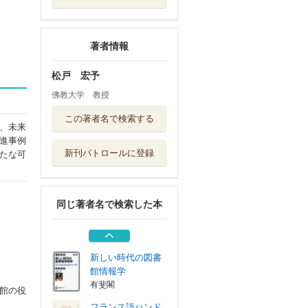
著者情報
松戸 宏予
佛教大学 教授
実務共有不動産関
この著者名で検索する
係訴訟 共有不...
、未来
日本加除出版
進事例
新刊パトロールに登録
たな可
図書館情報技術論
図書館を駆動...
ミネルヴァ書房
同じ著者名で検索した本
情報資源組織法
第一法規
新しい時代の図書
館情報学
有斐閣
館の役
フランス語ハンド