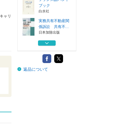
ブック
白水社
キャリ
実務共有不動産関
係訴訟 共有不...
日本加除出版
図書館情報技術論
図書館を駆動...
ミネルヴァ書房
情報資源組織法
返品について
第一法規
新しい時代の図書
館情報学
有斐閣
フランス語ハンド
ブック
白水社
実務共有不動産関