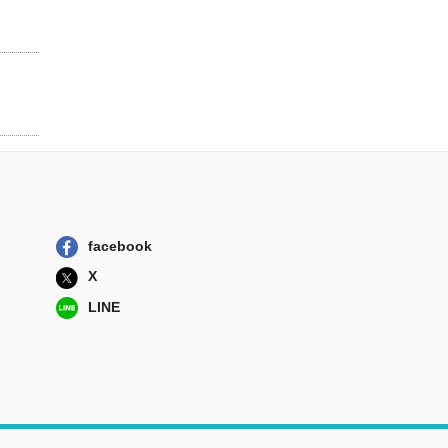
係訴訟 共有不...
日本加除出版
図書館情報技術論
図書館を駆動...
ミネルヴァ書房
）
情報資源組織法
第一法規
facebook
X
LINE