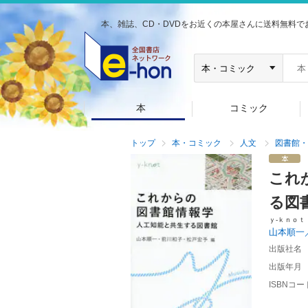
本、雑誌、CD・DVDをお近くの本屋さんに送料無料で
本
コミック
トップ
本・コミック
人文
図書館・
これ
る図
ｙ‐ｋｎｏｔ
山本順一
出版社名
出版年月
ISBNコー