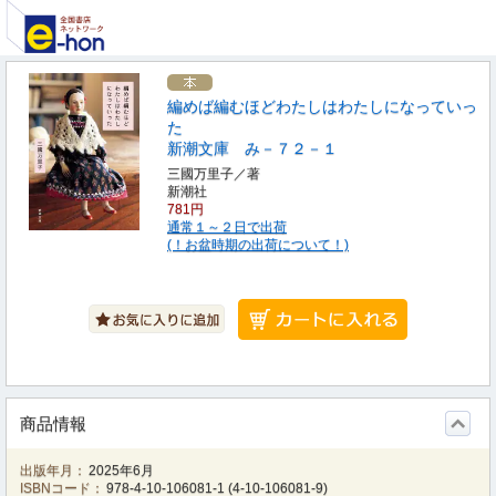
編めば編むほどわたしはわたしになっていっ
た
新潮文庫 み－７２－１
三國万里子／著
新潮社
781円
通常１～２日で出荷
(！お盆時期の出荷について！)
商品情報
出版年月：
2025年6月
ISBNコード：
978-4-10-106081-1
(
4-10-106081-9
)