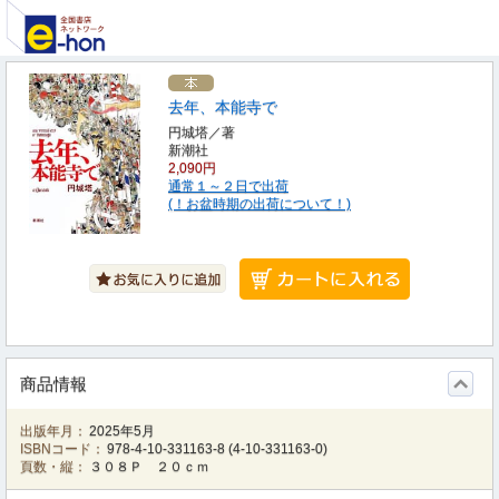
去年、本能寺で
円城塔／著
新潮社
2,090円
通常１～２日で出荷
(！お盆時期の出荷について！)
商品情報
出版年月：
2025年5月
ISBNコード：
978-4-10-331163-8
(
4-10-331163-0
)
頁数・縦：
３０８Ｐ ２０ｃｍ