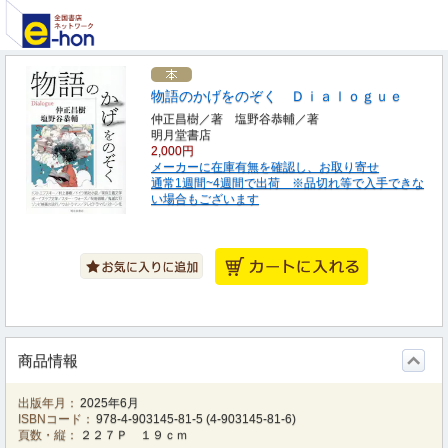
物語のかげをのぞく Ｄｉａｌｏｇｕｅ
仲正昌樹／著 塩野谷恭輔／著
明月堂書店
2,000円
メーカーに在庫有無を確認し、お取り寄せ
通常1週間~4週間で出荷 ※品切れ等で入手できな
い場合もございます
商品情報
出版年月：
2025年6月
ISBNコード：
978-4-903145-81-5
(
4-903145-81-6
)
頁数・縦：
２２７Ｐ １９ｃｍ