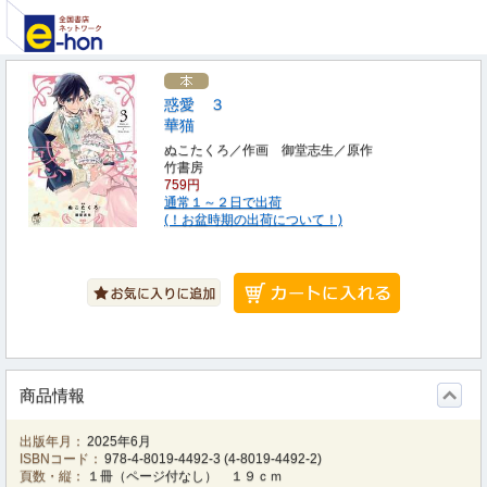
惑愛 ３
華猫
ぬこたくろ／作画 御堂志生／原作
竹書房
759円
通常１～２日で出荷
(！お盆時期の出荷について！)
商品情報
出版年月：
2025年6月
ISBNコード：
978-4-8019-4492-3
(
4-8019-4492-2
)
頁数・縦：
１冊（ページ付なし） １９ｃｍ