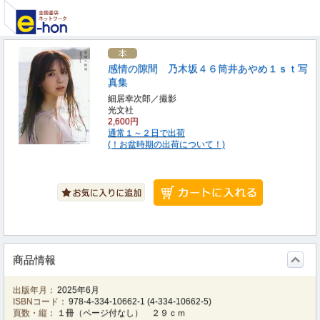
感情の隙間 乃木坂４６筒井あやめ１ｓｔ写
真集
細居幸次郎／撮影
光文社
2,600円
通常１～２日で出荷
(！お盆時期の出荷について！)
商品情報
出版年月：
2025年6月
ISBNコード：
978-4-334-10662-1
(
4-334-10662-5
)
頁数・縦：
１冊（ページ付なし） ２９ｃｍ