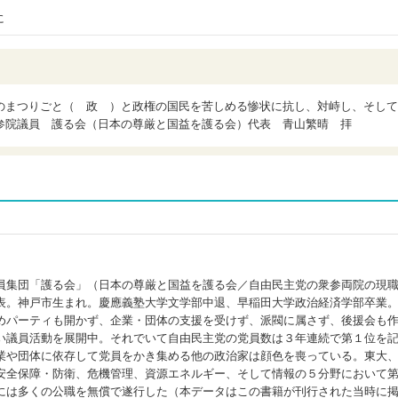
に
のまつりごと（ 政 ）と政権の国民を苦しめる惨状に抗し、対峙し、そして
参院議員 護る会（日本の尊厳と国益を護る会）代表 青山繁晴 拝
員集団「護る会」（日本の尊厳と国益を護る会／自由民主党の衆参両院の現
表。神戸市生まれ。慶應義塾大学文学部中退、早稲田大学政治経済学部卒業
めパーティも開かず、企業・団体の支援を受けず、派閥に属さず、後援会も
い議員活動を展開中。それでいて自由民主党の党員数は３年連続で第１位を
業や団体に依存して党員をかき集める他の政治家は顔色を喪っている。東大
安全保障・防衛、危機管理、資源エネルギー、そして情報の５分野において
には多くの公職を無償で遂行した（本データはこの書籍が刊行された当時に