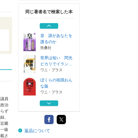
ワニ・プラス
同じ著者名で検索した本
やさしく夜想の交
叉する路
扶桑社
皇 誰があなたを
護るのか
扶桑社
世界は短い 閃光
ピカリでイラン...
ワニ・プラス
ぼくらの祖国おん
な版
ワニ・プラス
職議員
絶望を撃つ 青山
。政治
繁晴対論スドウ...
作らず
ワニ・プラス
記録、
、近畿
やさしく夜想の交
第一級
返品について
叉する路
掲載さ
扶桑社