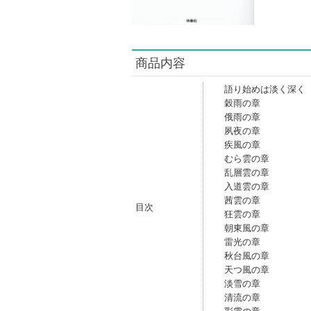
商品内容
語り始めは淡く深く
穀雨の章
俄雨の章
夙夜の章
疾風の章
むら雲の章
乱層雲の章
入道雲の章
茜雲の章
目次
狂雲の章
朝東風の章
雷光の章
秋台風の章
天つ風の章
淡雪の章
清流の章