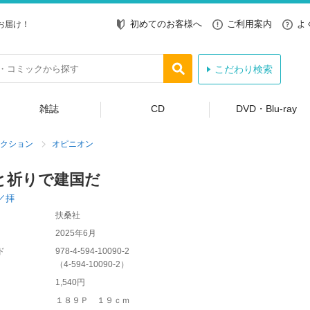
初めてのお客様へ
ご利用案内
よ
お届け！
こだわり検索
雑誌
CD
DVD・Blu-ray
クション
オピニオン
と祈りで建国だ
／拝
扶桑社
2025年6月
ド
978-4-594-10090-2
（
4-594-10090-2
）
1,540円
１８９Ｐ １９ｃｍ