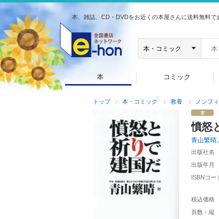
本、雑誌、CD・DVDをお近くの本屋さんに送料無料で
本
コミック
トップ
本・コミック
教養
ノンフィ
憤怒
青山繁晴
出版社名
出版年月
ISBNコー
税込価格
頁数・縦