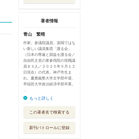
著者情報
青山 繁晴
作家。参議院議員。派閥ではな
い新しい議員集団「護る会」
（日本の尊厳と国益を護る会／
自由民主党の衆参両院の現職議
員８３人／２０２５年５月１２
日現在）の代表。神戸市生ま
れ。慶應義塾大学文学部中退、
早稲田大学政治経済学部卒業。
…
もっと詳しく
ぼくらの祖国おん
この著者名で検索する
な版
ワニ・プラス
新刊パトロールに登録
絶望を撃つ 青山
繁晴対論スドウ...