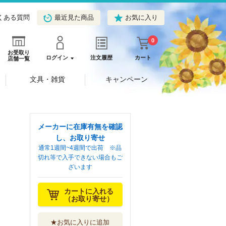
くある質問
最近見た商品
お気に入り
0
お受取り
ログイン
注文履歴
カート
店舗一覧
文具・雑貨
キャンペーン
メーカーに在庫有無を確認
し、お取り寄せ
通常1週間~4週間で出荷 ※品
切れ等で入手できない場合もご
ざいます
カートに入れる
（お取り寄せ）
★お気に入りに追加