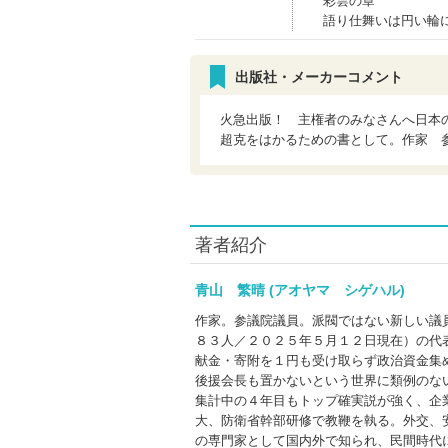
彩雲の章
語り仕舞いは円い輪
出版社・メーカーコメント
火急出版！ 主権者のみなさんへ日本
超克をはかるための書として。作家 
著者紹介
青山 繁晴 (アオヤマ シゲハル)
作家。参議院議員。派閥ではない新しい議
８３人／２０２５年５月１２日現在）の代
献金・寄附を１円も受け取らず政治資金集
後援会長も置かないという世界に類例のな
集計中の４年目もトップ確実説が強く、企
大、防衛省幹部研修で教鞭を執る。外交、
の専門家として国内外で知られ、民間時代