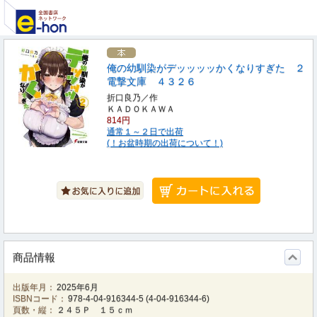
俺の幼馴染がデッッッッかくなりすぎた ２
電撃文庫 ４３２６
折口良乃／作
ＫＡＤＯＫＡＷＡ
814円
通常１～２日で出荷
(！お盆時期の出荷について！)
商品情報
出版年月：
2025年6月
ISBNコード：
978-4-04-916344-5
(
4-04-916344-6
)
頁数・縦：
２４５Ｐ １５ｃｍ