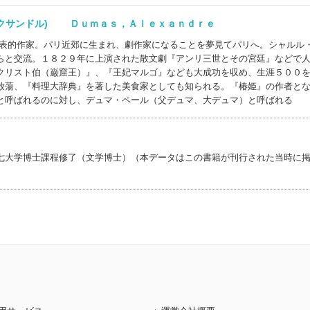
レクサンドル) Ｄｕｍａｓ，Ａｌｅｘａｎｄｒｅ
代表的作家。パリ近郊に生まれ、劇作家になることを夢見てパリへ。シャルル
らと交流。１８２９年に上演された散文劇『アンリ三世とその宮廷』などで
クリスト伯（巌窟王）』、『王妃マルゴ』なども大成功を収め、生涯５００
放蕩、『料理大辞典』を著した美食家としても知られる。『椿姫』の作者と
と呼ばれるのに対し、デュマ・ペール（父デュマ、大デュマ）と呼ばれる
七大学博士課程修了（文学博士）（本データはこの書籍が刊行された当時に