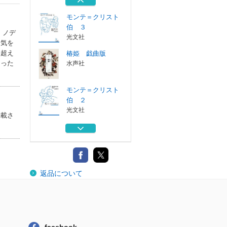
平凡社
モンテ＝クリスト
伯 ３
・ノデ
光文社
人気を
を超え
椿姫 戯曲版
なった
水声社
モンテ＝クリスト
伯 ２
光文社
掲載さ
〈新訳〉モンテ・
クリスト伯 ５
平凡社
〈新訳〉モンテ・
返品について
クリスト伯 ４
平凡社
モンテ＝クリスト
伯 ３
光文社