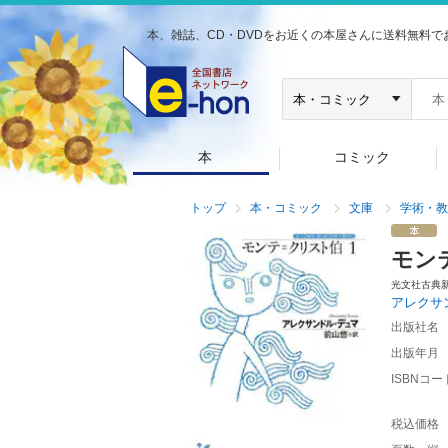
本、雑誌、CD・DVDをお近くの本屋さんに送料無料で
本
コミック
トップ
本・コミック
文庫
学術・教
モン
光文社古典
アレクサ
出版社名
出版年月
ISBNコー
税込価格