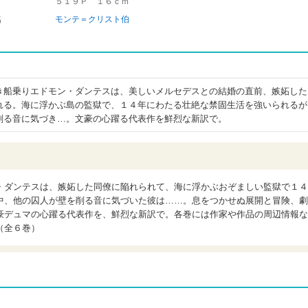
５１９Ｐ １６ｃｍ
名
モンテ＝クリスト伯
き船乗りエドモン・ダンテスは、美しいメルセデスとの結婚の直前、嫉妬した
れる。海に浮かぶ島の監獄で、１４年にわたる壮絶な禁固生活を強いられるが
削る音に気づき…。文豪の心躍る代表作を鮮烈な新訳で。
・ダンテスは、嫉妬した同僚に陥れられて、海に浮かぶおぞましい監獄で１４
中、他の囚人が壁を削る音に気づいた彼は……。息をつかせぬ展開と冒険、劇
豪デュマの心躍る代表作を、鮮烈な新訳で。各巻には作家や作品の周辺情報な
（全６巻）