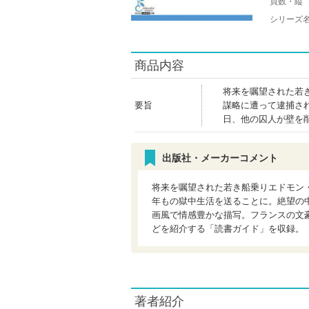
頁数・縦
シリーズ
商品内容
将来を嘱望された若
要旨
謀略に遭って逮捕さ
日、他の囚人が壁を
出版社・メーカーコメント
将来を嘱望された若き船乗りエドモン
年もの獄中生活を送ることに。絶望の
画風で情感豊かな描写。フランスの文
どを紹介する「読書ガイド」を収録。
著者紹介