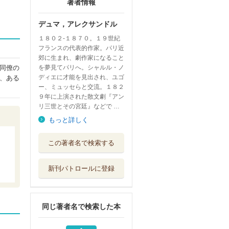
著者情報
デュマ，アレクサンドル
１８０２‐１８７０。１９世紀
フランスの代表的作家。パリ近
郊に生まれ、劇作家になること
同僚の
を夢見てパリへ。シャルル・ノ
ディエに才能を見出され、ユゴ
、ある
ー、ミュッセらと交流。１８２
９年に上演された散文劇『アン
リ三世とその宮廷』などで …
もっと詳しく
モンテ＝クリスト
この著者名で検索する
伯 ２
光文社
新刊パトロールに登録
〈新訳〉モンテ・
クリスト伯 ５
平凡社
同じ著者名で検索した本
〈新訳〉モンテ・
クリスト伯 ４