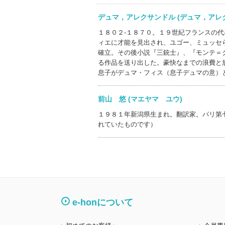
デュマ，アレクサンドル (デュマ，ア
１８０２‐１８７０。１９世紀フランスの
ィエに才能を見出され、ユゴー、ミュッセ
確立。その後小説『三銃士』、『モンテ＝
る作品を送り出した。豪快なまでの浪費と
息子がデュマ・フィス（息子デュマの意）
前山 悠 (マエヤマ ユウ)
１９８１年新潟県生まれ。翻訳家。パリ第
れていたものです）
e-honについて