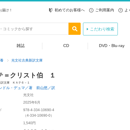
初めてのお客様へ
ご利用案内
よ
お届け！
こだわり検索
雑誌
CD
DVD・Blu-ray
養
光文社古典新訳文庫
テ＝クリスト伯 １
新訳文庫 ＫＡテ６－１
ンドル・デュマ／著 前山悠／訳
光文社
2025年6月
ド
978-4-334-10690-4
（
4-334-10690-0
）
1,540円