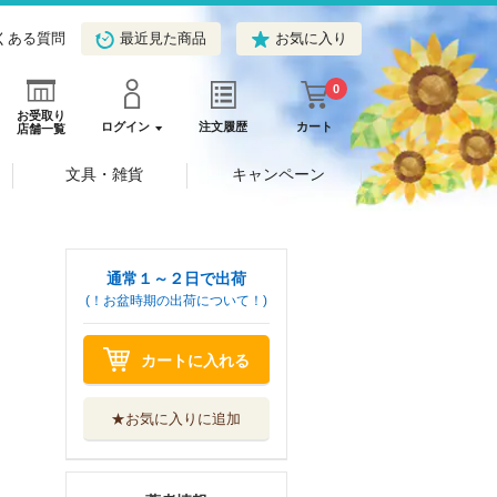
くある質問
最近見た商品
お気に入り
0
お受取り
ログイン
注文履歴
カート
店舗一覧
文具・雑貨
キャンペーン
通常１～２日で出荷
(！お盆時期の出荷について！)
カートに入れる
★お気に入りに追加