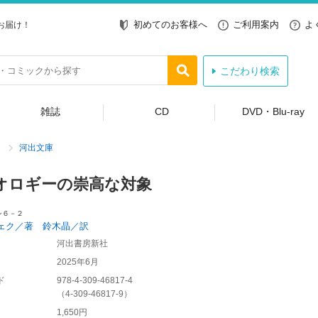
初めてのお客様へ
ご利用案内
よ
お届け！
こだわり検索
雑誌
CD
DVD・Blu-ray
河出文庫
オロギーの崇高な対象
シ６－２
ェク／著 鈴木晶／訳
河出書房新社
2025年6月
ド
978-4-309-46817-4
（
4-309-46817-9
）
1,650円