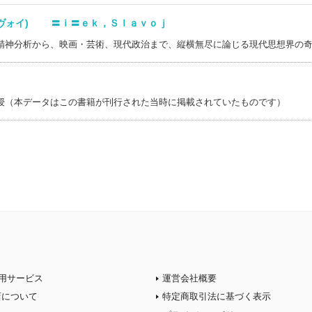
ラヴォイ) 〓ｉ〓ｅｋ，Ｓｌａｖｏｊ
精神分析から、映画・芸術、現代政治まで、縦横無尽に論じる現代思想界の
授（本データはこの書籍が刊行された当時に掲載されていたものです）
用サービス
運営会社概要
店について
特定商取引法に基づく表示