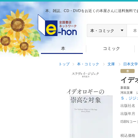
本、雑誌、CD・DVDをお近くの本屋さんに送料無料で
本
コミック
トップ
本・コミック
文庫
日本文学
イデ
新装版
河出文庫 
Ｓ．ジジ
出版社名
出版年月
ISBNコー
税込価格