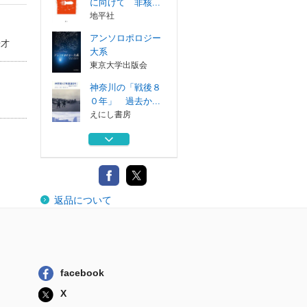
に向けて 非核...
地平社
アンソロポロジー
奇才
大系
東京大学出版会
神奈川の「戦後８
０年」 過去か...
えにし書房
ジゼル 初演から
現代まで
せりか書房
ＯＣＵＬＩＳＴＡ
返品について
Ｍｏｎｔｈｌ...
全日本病院出版会
核なき北東アジア
に向けて 非核...
地平社
facebook
アンソロポロジー
X
大系