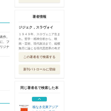
著者情報
ジジェク，スラヴォイ
１９４９年、スロヴェニア生ま
表作。
れ。哲学・精神分析から、映
に、フ
画・芸術、現代政治まで、縦横
リジナ
無尽に論じる現代思想界の奇才
神奈川の「戦後８
この著者名で検索する
０年」 過去か...
えにし書房
新刊パトロールに登録
ジゼル 初演から
現代まで
せりか書房
同じ著者名で検索した本
ＯＣＵＬＩＳＴＡ
Ｍｏｎｔｈｌ...
全日本病院出版会
核なき北東アジア