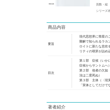
頁数・縦
シリーズ
商品内容
現代思想界に彗星の
難解で知られるラカ
要旨
ロイトに新たな息吹
リティの萌芽が詰め
第１部 症候（いか
症候からサントムへ
第２部 他者の欠如
目次
汝は二度死ぬ）
第３部 主体（〈現
「実体としてだけで
著者紹介