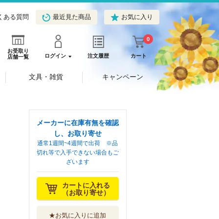
くある質問
最近見た商品
お気に入り
0
お受取り
ログイン
注文履歴
カート
店舗一覧
文具・雑貨
キャンペーン
メーカーに在庫有無を確認
し、お取り寄せ
通常1週間~4週間で出荷 ※品
切れ等で入手できない場合もご
ざいます
カートに入れる
（お取り寄せ）
★お気に入りに追加