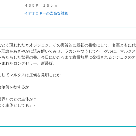
４３５Ｐ １５ｃｍ
名
イデオロギーの崇高な対象
ごとく現われた奇才ジジェク。その実質的に最初の書物にして、名実ともに代
ン理論をあざやかに読み解いてみせ、ラカンをつうじてヘーゲルに、マルクス
をもたらした驚異の書。今日にいたるまで縦横無尽に発揮されるジジェクのオ
込まれたロングセラー、新装版。
にしてマルクスは症候を発明したか
）
（汝何を欲するか
実界〉のどの主体か？
なく主体としても」）