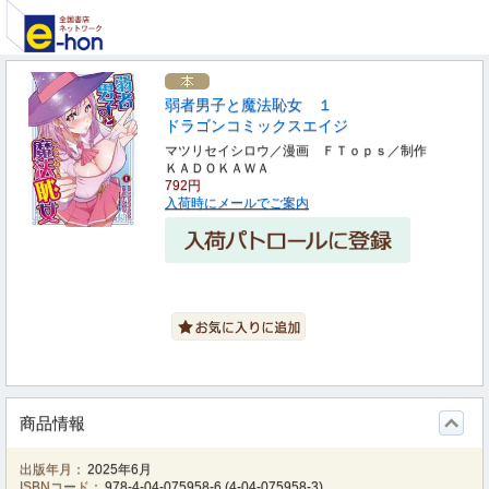
弱者男子と魔法恥女 １
ドラゴンコミックスエイジ
マツリセイシロウ／漫画 ＦＴｏｐｓ／制作
ＫＡＤＯＫＡＷＡ
792円
入荷時にメールでご案内
商品情報
出版年月：
2025年6月
ISBNコード：
978-4-04-075958-6
(
4-04-075958-3
)