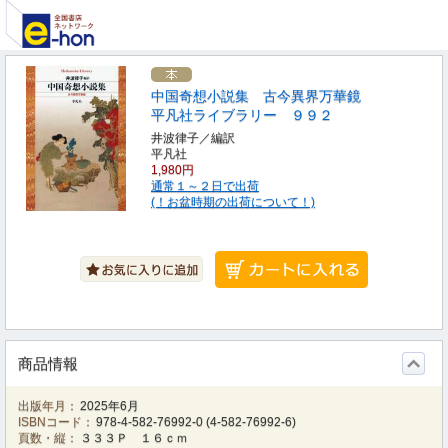
中国奇想小説集 古今異界万華鏡
平凡社ライブラリー ９９２
井波律子／編訳
平凡社
1,980円
通常１～２日で出荷
(！お盆時期の出荷について！)
商品情報
出版年月：
2025年6月
ISBNコード：
978-4-582-76992-0
(
4-582-76992-6
)
頁数・縦：
３３３Ｐ １６ｃｍ