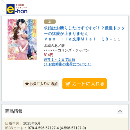
求婚はお断りしたはずですが！？傲慢ドクタ
ーの猛愛が止まりません
Ｖａｎｉｌｌａ文庫Ｍｉｅｌ ミ８－１１
水城のあ／著
ハーパーコリンズ・ジャパン
814円
通常１～２日で出荷
(！お盆時期の出荷について！)
商品情報
出版年月：
2025年6月
ISBNコード：
978-4-596-57127-4
(
4-596-57127-9
)