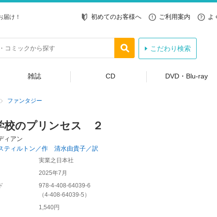
初めてのお客様へ
ご利用案内
よ
お届け！
こだわり検索
雑誌
CD
DVD・Blu-ray
ファンタジー
学校のプリンセス ２
ディアン
スティルトン／作 清水由貴子／訳
実業之日本社
2025年7月
ド
978-4-408-64039-6
（
4-408-64039-5
）
1,540円