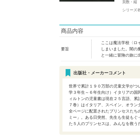
頁数・縦
シリーズ
商品内容
ここは魔法学校〈ロ
要旨
しまいました。闇の
と一緒に冒険の旅に
出版社・メーカーコメント
世界で累計１９０万部の児童文学がつ
学３年生～６年生向け）イタリアの国
ィルトンの児童書は現在２５言語、累
７巻）はイタリア、スペイン、オラン
全ページに配置されたプリンセスたち
ミー」。ある日突然、先生も生徒もぐ
た５人のプリンセスは、みんなを救う