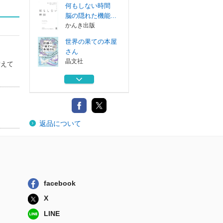
何もしない時間
脳の隠れた機能...
かんき出版
世界の果ての本屋
さん
晶文社
備えて
めぐり逢う恋はす
みれ色
ハーパーコリン...
ネコの言葉を科学
返品について
する
草思社
老いを賢く受け入
れる知恵と心理...
原書房
facebook
何もしない時間
脳の隠れた機能...
X
かんき出版
LINE
世界の果ての本屋