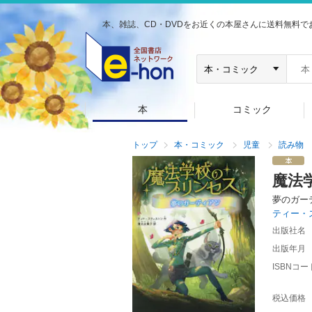
本、雑誌、CD・DVDをお近くの本屋さんに送料無料で
本
コミック
トップ
本・コミック
児童
読み物
魔法
夢のガー
ティー・
出版社名
出版年月
ISBNコー
税込価格