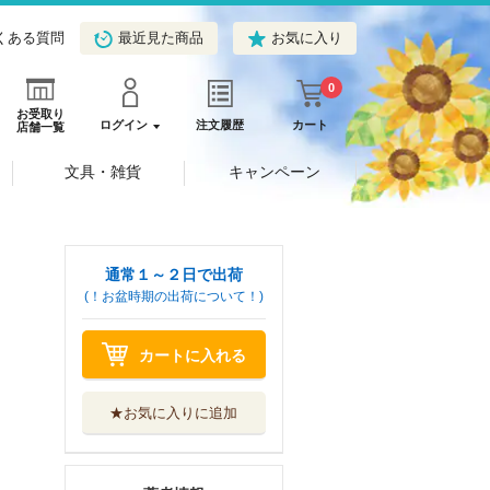
くある質問
最近見た商品
お気に入り
0
お受取り
ログイン
注文履歴
カート
店舗一覧
文具・雑貨
キャンペーン
通常１～２日で出荷
(！お盆時期の出荷について！)
カートに入れる
★お気に入りに追加