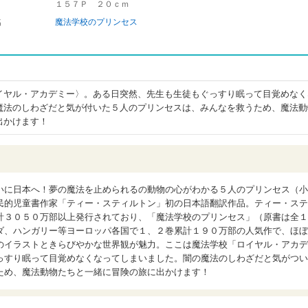
１５７Ｐ ２０ｃｍ
名
魔法学校のプリンセス
イヤル・アカデミー〉。ある日突然、先生も生徒もぐっすり眠って目覚めなく
魔法のしわざだと気が付いた５人のプリンセスは、みんなを救うため、魔法動
出かけます！
いに日本へ！夢の魔法を止められるの動物の心がわかる５人のプリンセス（小
民的児童書作家「ティー・スティルトン」初の日本語翻訳作品。ティー・ステ
計３０５０万部以上発行されており、「魔法学校のプリンセス」（原書は全１
ダ、ハンガリー等ヨーロッパ各国で１、２巻累計１９０万部の人気作で、ほぼ
のイラストときらびやかな世界観が魅力。ここは魔法学校「ロイヤル・アカデ
っすり眠って目覚めなくなってしまいました。闇の魔法のしわざだと気がつい
ため、魔法動物たちと一緒に冒険の旅に出かけます！