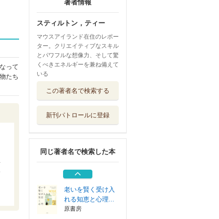
著者情報
スティルトン，ティー
マウスアイランド在住のレポー
ター。クリエイティブなスキル
とパワフルな想像力、そして驚
くべきエネルギーを兼ね備えて
なって
いる
物たち
世界の果ての本屋
この著者名で検索する
さん
晶文社
新刊パトロールに登録
めぐり逢う恋はす
みれ色
ハーパーコリン...
同じ著者名で検索した本
ネコの言葉を科学
する
草思社
老いを賢く受け入
れる知恵と心理...
原書房