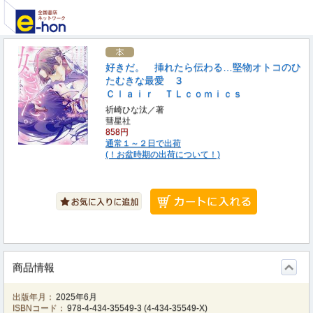
好きだ。 挿れたら伝わる…堅物オトコのひ
たむきな最愛 ３
Ｃｌａｉｒ ＴＬｃｏｍｉｃｓ
祈崎ひな汰／著
彗星社
858円
通常１～２日で出荷
(！お盆時期の出荷について！)
商品情報
出版年月：
2025年6月
ISBNコード：
978-4-434-35549-3
(
4-434-35549-X
)