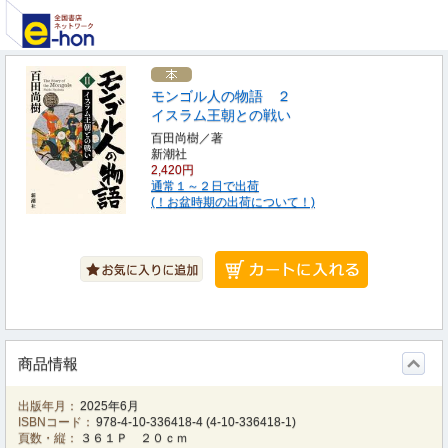
モンゴル人の物語 ２
イスラム王朝との戦い
百田尚樹／著
新潮社
2,420円
通常１～２日で出荷
(！お盆時期の出荷について！)
商品情報
出版年月：
2025年6月
ISBNコード：
978-4-10-336418-4
(
4-10-336418-1
)
頁数・縦：
３６１Ｐ ２０ｃｍ