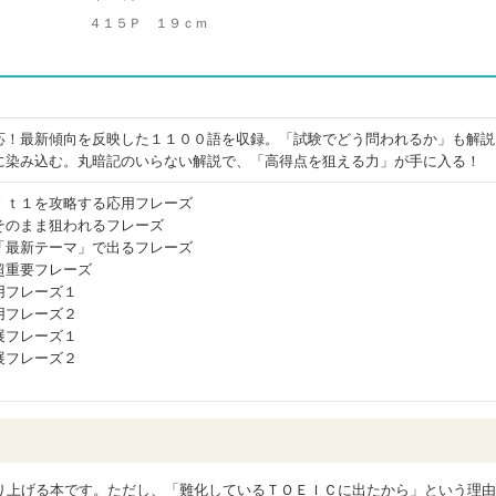
４１５Ｐ １９ｃｍ
応！最新傾向を反映した１１００語を収録。「試験でどう問われるか」も解説
に染み込む。丸暗記のいらない解説で、「高得点を狙える力」が手に入る！
ｒｔ１を攻略する応用フレーズ
そのまま狙われるフレーズ
「最新テーマ」で出るフレーズ
超重要フレーズ
用フレーズ１
用フレーズ２
展フレーズ１
展フレーズ２
り上げる本です。ただし、「難化しているＴＯＥＩＣに出たから」という理由