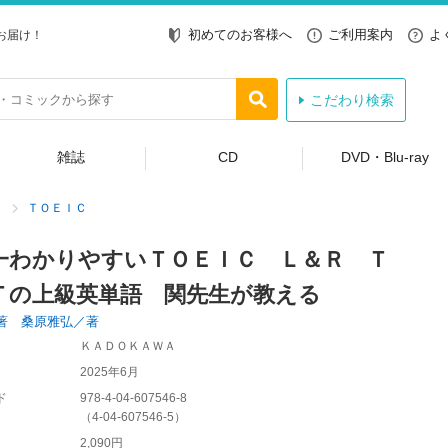
初めてのお客様へ
ご利用案内
よ
お届け！
こだわり検索
雑誌
CD
DVD・Blu-ray
ＴＯＥＩＣ
一わかりやすいＴＯＥＩＣ Ｌ＆Ｒ Ｔ
Ｔの上級英単語 関先生が教える
著 桑原雅弘／著
ＫＡＤＯＫＡＷＡ
2025年6月
ド
978-4-04-607546-8
（
4-04-607546-5
）
2,090円