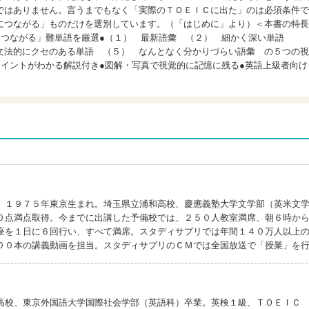
ではありません。言うまでもなく「実際のＴＯＥＩＣに出た」のは必須条件で
につながる」ものだけを選別しています。（「はじめに」より）＜本書の特長
につながる」難単語を厳選●（１） 最新語彙 （２） 細かく深い単語
文法的にクセのある単語 （５） なんとなく分かりづらい語彙 の５つの視
ポイントがわかる解説付き●図解・写真で視覚的に記憶に残る●英語上級者向け
。１９７５年東京生まれ。埼玉県立浦和高校、慶應義塾大学文学部（英米文
０点満点取得。今までに出講した予備校では、２５０人教室満席、朝６時か
座を１日に６回行い、すべて満席。スタディサプリでは年間１４０万人以上
００本の講義動画を担当。スタディサプリのＣＭでは全国放送で「授業」を
高校、東京外国語大学国際社会学部（英語科）卒業。英検１級、ＴＯＥＩＣ