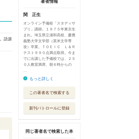
著者情報
関 正生
オンライン予備校「スタディサ
プリ」講師。１９７５年東京生
まれ。埼玉県立浦和高校、慶應
。語源
義塾大学文学部（英米文学専
攻）卒業。ＴＯＥＩＣ Ｌ＆Ｒ
テスト９９０点満点取得。今ま
でに出講した予備校では、２５
０人教室満席、朝６時からの
…
もっと詳しく
大学入試問題集関
この著者名で検索する
正生の英語長文...
ＫＡＤＯＫＡＷＡ
新刊パトロールに登録
大学入試問題集関
正生の英語長文...
ＫＡＤＯＫＡＷＡ
同じ著者名で検索した本
スピブン５５５