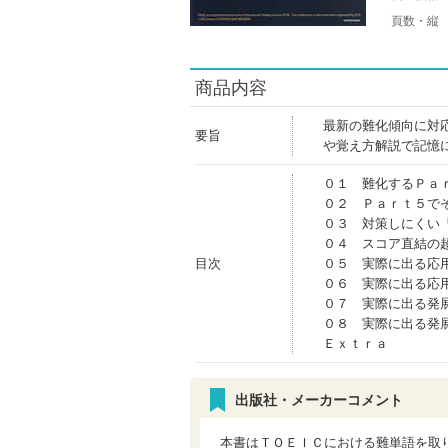
頁数・縦
商品内容
最新の難化傾向に対
要旨
や覚え方解説で記憶
０１ 難化するＰａ
０２ Ｐａｒｔ５で
０３ 対策しにくい
０４ スコア直結の
目次
０５ 実際に出る応
０６ 実際に出る応
０７ 実際に出る発
０８ 実際に出る発
Ｅｘｔｒａ
出版社・メーカーコメント
本書はＴＯＥＩＣにおける難単語を取