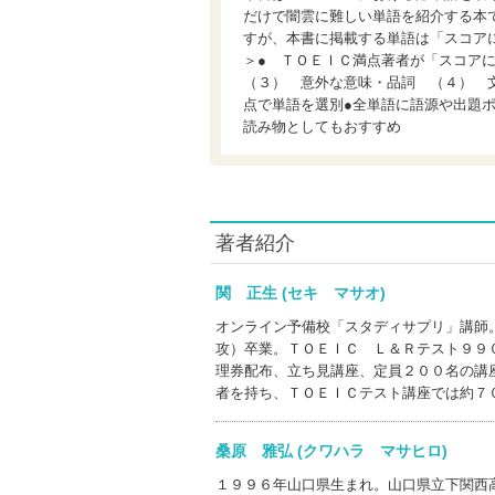
だけで闇雲に難しい単語を紹介する本
すが、本書に掲載する単語は「スコア
＞● ＴＯＥＩＣ満点著者が「スコア
（３） 意外な意味・品詞 （４） 
点で単語を選別●全単語に語源や出題
読み物としてもおすすめ
著者紹介
関 正生 (セキ マサオ)
オンライン予備校「スタディサプリ」講師
攻）卒業。ＴＯＥＩＣ Ｌ＆Ｒテスト９９
理券配布、立ち見講座、定員２００名の講
者を持ち、ＴＯＥＩＣテスト講座では約７
桑原 雅弘 (クワハラ マサヒロ)
１９９６年山口県生まれ。山口県立下関西