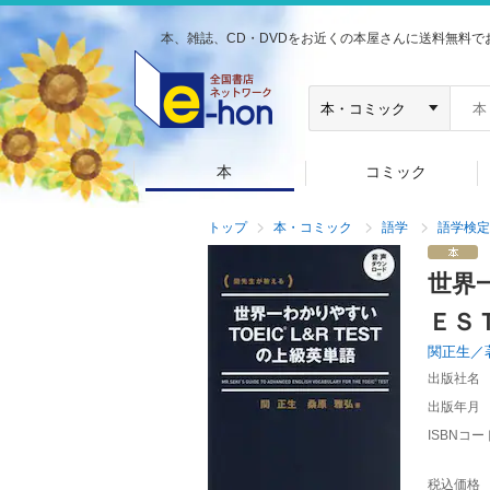
本、雑誌、CD・DVDをお近くの本屋さんに送料無料で
本
コミック
トップ
本・コミック
語学
語学検定
世界
ＥＳ
関正生／
出版社名
出版年月
ISBNコー
税込価格