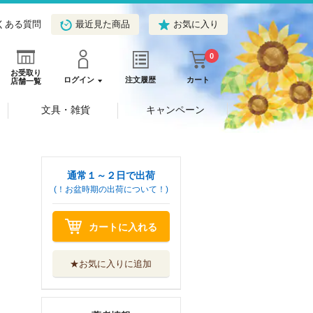
くある質問
最近見た商品
お気に入り
0
お受取り
ログイン
注文履歴
カート
店舗一覧
文具・雑貨
キャンペーン
通常１～２日で出荷
(！お盆時期の出荷について！)
カートに入れる
★お気に入りに追加