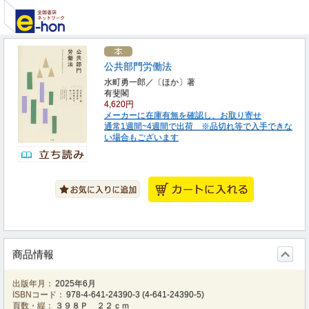
公共部門労働法
水町勇一郎／〔ほか〕著
有斐閣
4,620円
メーカーに在庫有無を確認し、お取り寄せ
通常1週間~4週間で出荷 ※品切れ等で入手できな
い場合もございます
商品情報
出版年月：
2025年6月
ISBNコード：
978-4-641-24390-3
(
4-641-24390-5
)
頁数・縦：
３９８Ｐ ２２ｃｍ