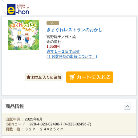
きまぐれレストランのおかし
宮野聡子／作・絵
金の星社
1,650円
通常１～２日で出荷
(！お盆時期の出荷について！)
商品情報
出版年月：
2025年6月
ISBNコード：
978-4-323-02496-7
(
4-323-02496-7
)
頁数・縦：
３２Ｐ ２４×２５ｃｍ