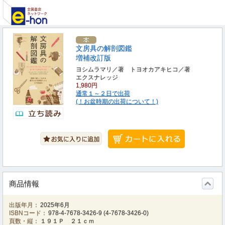
文房具の解剖図鑑
増補改訂版
ヨシムラマリ／著 トヨオカアキヒコ／著
エクスナレッジ
1,980円
通常１～２日で出荷
(！お盆時期の出荷について！)
商品情報
出版年月：
2025年6月
ISBNコード：
978-4-7678-3426-9
(
4-7678-3426-0
)
頁数・縦：
１９１Ｐ ２１ｃｍ