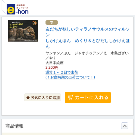
友だちが欲しいティラノサウルスのウィルソ
ン
しかけえほん めくり＆とびだししかけえほ
ん
ヤンヤン／ぶん ジャオチゥアン／え 水島ぱぎい
／やく
大日本絵画
2,200円
通常１～２日で出荷
(！お盆時期の出荷について！)
商品情報