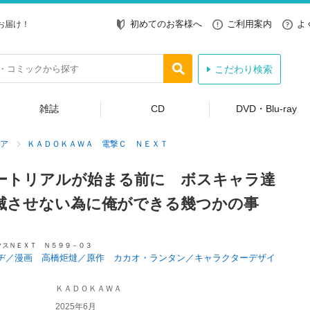
初めてのお客様へ
ご利用案内
よ
お届け！
こだわり検索
雑誌
CD
DVD・Blu-ray
ア
ＫＡＤＯＫＡＷＡ 電撃Ｃ ＮＥＸＴ
ートリアルが始まる前に ボスキャラ達
滅させない為に俺ができる幾つかの事
クスＮＥＸＴ Ｎ５９９－０３
ヂ／漫画 高橋炬燵／原作 カカオ・ランタン／キャラクターデザイ
ＫＡＤＯＫＡＷＡ
2025年6月