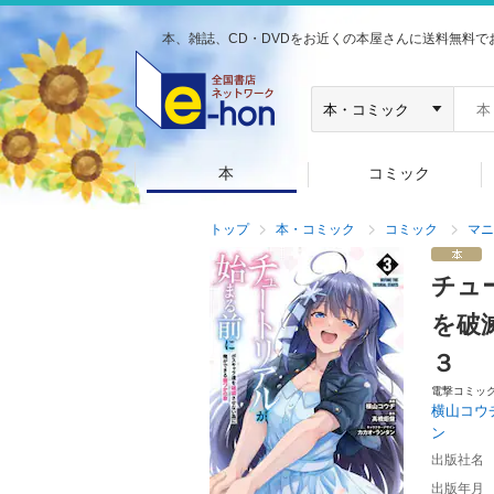
本、雑誌、CD・DVDをお近くの本屋さんに送料無料で
本
コミック
トップ
本・コミック
コミック
マニ
チュ
を破
３
電撃コミッ
横山コウ
ン
出版社名
出版年月