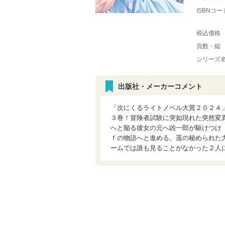
ISBNコー
税込価格
頁数・縦
シリーズ
出版社・メーカーコメント
「次にくるライトノベル大賞２０２４
３巻！冒険者試験に突如現れた突然変
へと陥る彼女の元へ凶一郎が駆けつけ
ｆの物語へと進める。遥の秘められた
ームでは誰も見ることがなかった２人