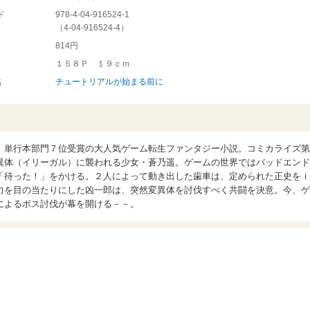
ド
978-4-04-916524-1
（
4-04-916524-4
）
814円
１５８Ｐ １９ｃｍ
名
チュートリアルが始まる前に
」単行本部門７位受賞の大人気ゲーム転生ファンタジー小説。コミカライズ第
異体（イリーガル）に襲われる少女・蒼乃遥。ゲームの世界ではバッドエンド
「待った！」をかける。２人によって動き出した歯車は、定められた正史をｉ
力を目の当たりにした凶一郎は、突然変異体を討伐すべく共闘を決意。今、ゲ
によるボス討伐が幕を開ける－－。