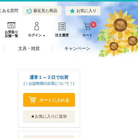
くある質問
最近見た商品
お気に入り
0
お受取り
ログイン
注文履歴
カート
店舗一覧
文具・雑貨
キャンペーン
通常１～２日で出荷
(！お盆時期の出荷について！)
カートに入れる
★お気に入りに追加
チュートリアルが
始まる前に ボ...
ＫＡＤＯＫＡＷＡ