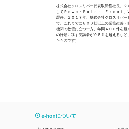
株式会社クロスリバー代表取締役社長。２
してＰｏｗｅｒＰｏｉｎｔ、Ｅｘｃｅｌ、
歴任。２０１７年、株式会社クロスリバー
で、これまでに８００社以上の業務改善・
機関で教壇に立つ一方、年間４００件を超
の行動に移す受講者が９５％を超えるなど
たものです）
e-honについて