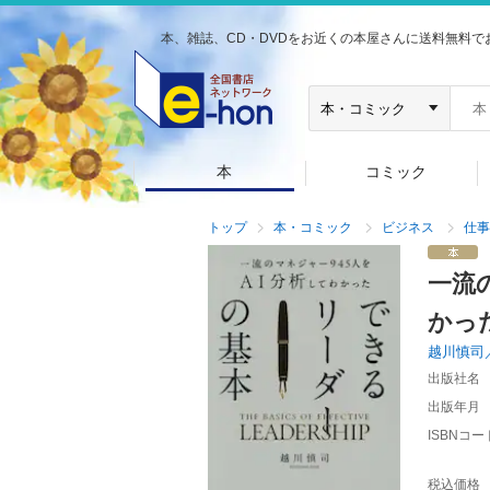
本、雑誌、CD・DVDをお近くの本屋さんに送料無料で
本
コミック
トップ
本・コミック
ビジネス
仕事
一流
かっ
越川慎司
出版社名
出版年月
ISBNコー
税込価格