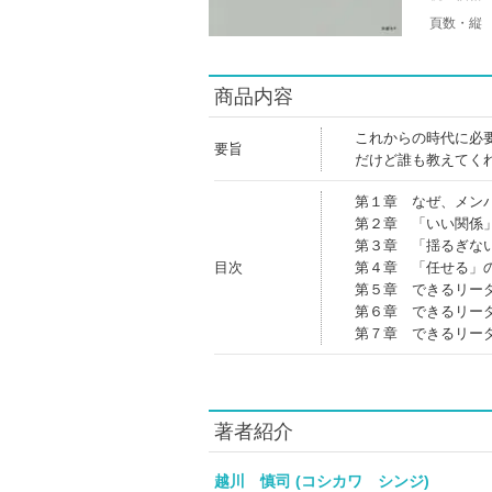
頁数・縦
商品内容
これからの時代に必
要旨
だけど誰も教えてく
第１章 なぜ、メン
第２章 「いい関係
第３章 「揺るぎな
目次
第４章 「任せる」
第５章 できるリー
第６章 できるリー
第７章 できるリー
著者紹介
越川 慎司 (コシカワ シンジ)