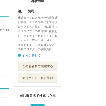
著者情報
越川 慎司
株式会社クロスリバー代表取締
役社長。２００５年に米マイク
ロソフトへ入社し、後に日本マ
たり前
イクロソフトの業務執行役員と
してＰｏｗｅｒＰｏｉｎｔ、Ｅ
ｘｃｅｌ、Ｗｏｒｄ、Ｍｉｃｒ
ｏｓｏｆｔ Ｔｅａｍｓなど、
主要プロダクトの事業責任 …
もっと詳しく
ＡＩ分析でわかっ
この著者名で検索する
た仕事ができる...
アスコム
新刊パトロールに登録
ＡＩ分析でわかっ
たトップ５％社...
ディスカヴァー...
同じ著者名で検索した本
世界の一流は「休
日」に何をして...