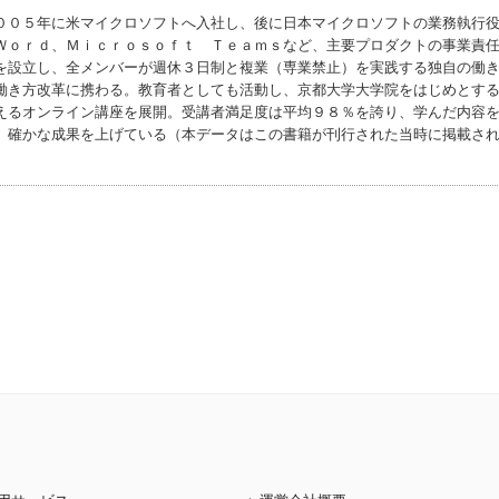
００５年に米マイクロソフトへ入社し、後に日本マイクロソフトの業務執行
Ｗｏｒｄ、Ｍｉｃｒｏｓｏｆｔ Ｔｅａｍｓなど、主要プロダクトの事業責
を設立し、全メンバーが週休３日制と複業（専業禁止）を実践する独自の働
働き方改革に携わる。教育者としても活動し、京都大学大学院をはじめとす
えるオンライン講座を展開。受講者満足度は平均９８％を誇り、学んだ内容
、確かな成果を上げている（本データはこの書籍が刊行された当時に掲載さ