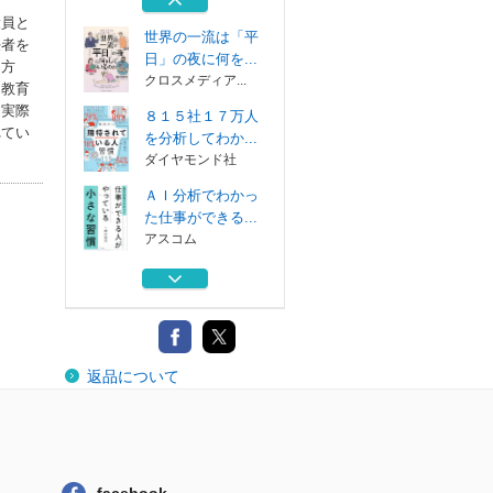
クロスメディア...
役員と
世界の一流は「平
任者を
日」の夜に何を...
き方
クロスメディア...
る教育
を実際
８１５社１７万人
れてい
を分析してわか...
ダイヤモンド社
ＡＩ分析でわかっ
た仕事ができる...
アスコム
ＡＩ分析でわかっ
たトップ５％社...
ディスカヴァー...
世界の一流は「休
返品について
日」に何をして...
クロスメディア...
世界の一流は「平
日」の夜に何を...
クロスメディア...