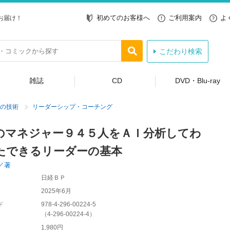
初めてのお客様へ
ご利用案内
よ
お届け！
こだわり検索
雑誌
CD
DVD・Blu-ray
の技術
リーダーシップ・コーチング
のマネジャー９４５人をＡＩ分析してわ
たできるリーダーの基本
／著
日経ＢＰ
2025年6月
ド
978-4-296-00224-5
（
4-296-00224-4
）
1,980円