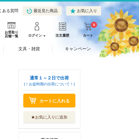
くある質問
最近見た商品
お気に入り
0
お受取り
ログイン
注文履歴
カート
店舗一覧
文具・雑貨
キャンペーン
通常１～２日で出荷
(！お盆時期の出荷について！)
カートに入れる
★お気に入りに追加