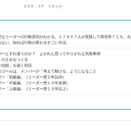
２９９，３Ｐ １９ｃｍ
要なリーダーの行動原則がわかる。１７９５７人が実践して再現率７１％。当
れない、知れば行動が変わるすごい方法。
バーとすれ違うのか？ よかれと思ってやりがちな失敗事例
」の土台をつくる
い信頼」を築く対話
のゴールは、メンバーが「考えて動ける」ようになること
ダー「初級編」（リーダー歴２年以内）
ダー「中級編」（リーダー歴１０年未満）
ダー「上級編」（リーダー歴１０年以上）