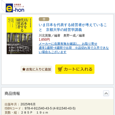
いま日本を代表する経営者が考えているこ
と 京都大学の経営学講義
川北英隆／編著 奥野一成／編著
1,650円
メーカーに在庫有無を確認し、お取り寄せ
通常1週間~4週間で出荷 ※品切れ等で入手できな
い場合もございます
商品情報
出版年月：
2025年6月
ISBNコード：
978-4-911540-43-5
(
4-911540-43-5
)
頁数・縦：
２８５Ｐ １９ｃｍ