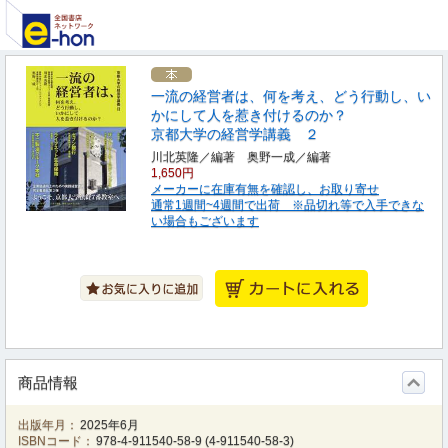
一流の経営者は、何を考え、どう行動し、い
かにして人を惹き付けるのか？
京都大学の経営学講義 ２
川北英隆／編著 奥野一成／編著
1,650円
メーカーに在庫有無を確認し、お取り寄せ
通常1週間~4週間で出荷 ※品切れ等で入手できな
い場合もございます
商品情報
出版年月：
2025年6月
ISBNコード：
978-4-911540-58-9
(
4-911540-58-3
)