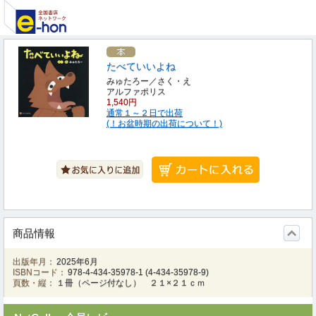
たべていいよね
みゅたろー／さく・え
アルファポリス
1,540円
通常１～２日で出荷
(！お盆時期の出荷について！)
商品情報
出版年月：
2025年6月
ISBNコード：
978-4-434-35978-1
(
4-434-35978-9
)
頁数・縦：
１冊（ページ付なし） ２１×２１ｃｍ