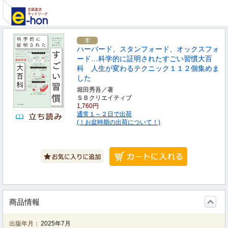
ハーバード、スタンフォード、オックスフォ
ード…科学的に証明されたすごい習慣大百
科 人生が変わるテクニック１１２個集めま
した
堀田秀吾／著
ＳＢクリエイティブ
1,760円
通常１～２日で出荷
(！お盆時期の出荷について！)
商品情報
出版年月：
2025年7月