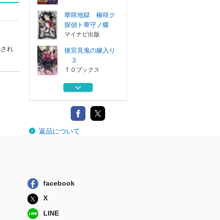
華咲地獄 椿咲ク
探偵ト華守ノ蝶
マイナビ出版
行され
後宮見鬼の嫁入り
３
ＴＯブックス
その不動産、条件
憑き
ＫＡＤＯＫＡＷＡ
後宮食医の薬膳帖
返品について
廃姫は毒を喰...
ＫＡＤＯＫＡＷＡ
咒喰ノ契リ １
竹書房
facebook
華咲地獄 椿咲ク
X
探偵ト華守ノ蝶
マイナビ出版
LINE