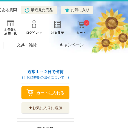
くある質問
最近見た商品
お気に入り
0
お受取り
ログイン
注文履歴
カート
店舗一覧
文具・雑貨
キャンペーン
通常１～２日で出荷
(！お盆時期の出荷について！)
カートに入れる
★お気に入りに追加