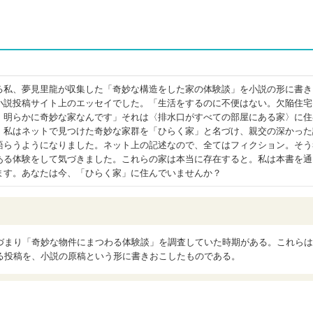
る私、夢見里龍が収集した「奇妙な構造をした家の体験談」を小説の形に書き
小説投稿サイト上のエッセイでした。「生活をするのに不便はない。欠陥住宅
、明らかに奇妙な家なんです」それは〈排水口がすべての部屋にある家〉に住
、私はネットで見つけた奇妙な家群を「ひらく家」と名づけ、親交の深かった
語らうようになりました。ネット上の記述なので、全てはフィクション。そう
ある体験をして気づきました。これらの家は本当に存在すると。私は本書を通
ます。あなたは今、「ひらく家」に住んでいませんか？
づまり「奇妙な物件にまつわる体験談」を調査していた時期がある。これらは
る投稿を、小説の原稿という形に書きおこしたものである。