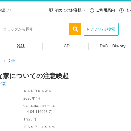
初めてのお客様へ
ご利用案内
よ
お届け！
こだわり検索
雑誌
CD
DVD・Blu-ray
文学
な家についての注意喚起
／著
ＫＡＤＯＫＡＷＡ
2025年7月
ド
978-4-04-116053-4
（
4-04-116053-7
）
1,925円
２６９Ｐ １９ｃｍ