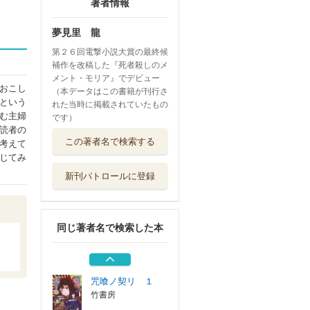
著者情報
夢見里 龍
第２６回電撃小説大賞の最終候
補作を改稿した『死者殺しのメ
メント・モリア』でデビュー
おこし
（本データはこの書籍が刊行さ
という
れた当時に掲載されていたもの
む主婦
です）
読者の
後宮見鬼の嫁入り
この著者名で検索する
考えて
３
じてみ
ＴＯブックス
新刊パトロールに登録
その不動産、条件
憑き
ＫＡＤＯＫＡＷＡ
同じ著者名で検索した本
後宮食医の薬膳帖
廃姫は毒を喰...
ＫＡＤＯＫＡＷＡ
咒喰ノ契リ １
竹書房