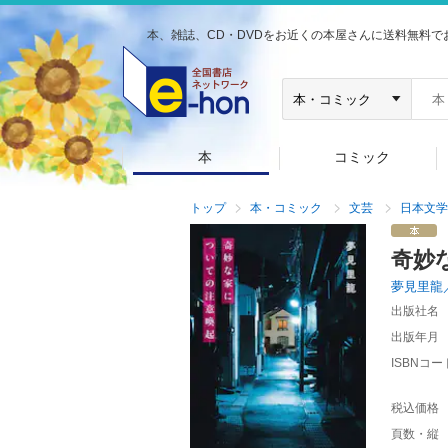
本、雑誌、CD・DVDをお近くの本屋さんに送料無料で
本
コミック
トップ
本・コミック
文芸
日本文学
奇妙
夢見里龍
出版社名
出版年月
ISBNコー
税込価格
頁数・縦