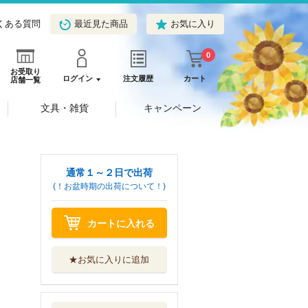
くある質問
最近見た商品
お気に入り
0
お受取り
ログイン
注文履歴
カート
店舗一覧
文具・雑貨
キャンペーン
通常１～２日で出荷
(！お盆時期の出荷について！)
カートに入れる
★お気に入りに追加
他校の氷姫を助け
たら、お友達か...
ＫＡＤＯＫＡＷＡ