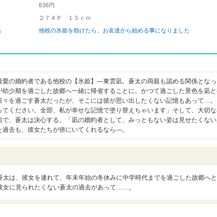
836円
２７４Ｐ １５ｃｍ
名
他校の氷姫を助けたら、お友達から始める事になりました
最愛の婚約者である他校の【氷姫】―東雲凪。蒼太の両親も認める関係となっ
が幼少期を過ごした故郷へ一緒に帰省することに。かつて過ごした景色を凪と
日々を過ごす蒼太だったが、そこには彼が思い出したくない記憶もあって…。
ってください。全部、私が幸せな記憶で塗り替えちゃいます」そして、大切な
詣で、蒼太は決心する。「凪の婚約者として、みっともない姿は見せたくない
た過去も、彼女たちが傍にいてくれるなら―。
蒼太は、彼女を連れて、年末年始の冬休みに中学時代までを過ごした故郷へと
彼女に見られたくない蒼太の過去があって……。