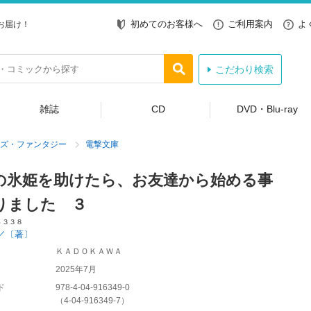
初めてのお客様へ
ご利用案内
よ
お届け！
こだわり検索
雑誌
CD
DVD・Blu-ray
ズ・ファンタジー
電撃文庫
の氷姫を助けたら、お友達から始める事
りました ３
４３３８
／〔著〕
ＫＡＤＯＫＡＷＡ
2025年7月
ド
978-4-04-916349-0
（
4-04-916349-7
）