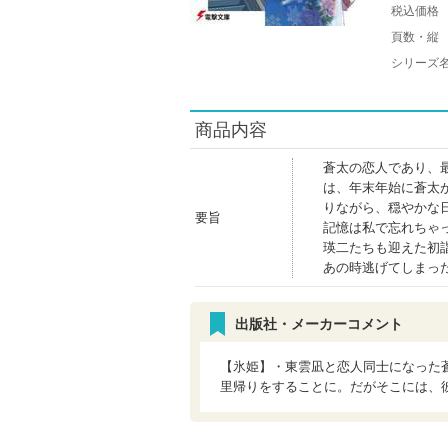
税込価格
頁数・縦
シリーズ
商品内容
蒼太の恋人であり、
は、年末年始に蒼太
りながら、穏やかな
要旨
記憶は私で忘れちゃ
瑛二たちも迎えた初
あの時逃げてしまっ
出版社・メーカーコメント
【氷姫】・東雲凪と恋人同士になった
里帰りをすることに。だがそこには、