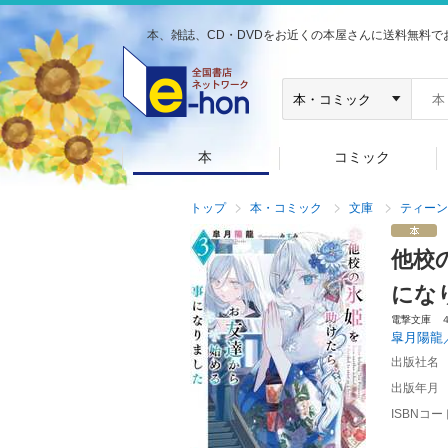
本、雑誌、CD・DVDをお近くの本屋さんに送料無料で
本
コミック
トップ
本・コミック
文庫
ティーン
他校
にな
電撃文庫 
皐月陽龍
出版社名
出版年月
ISBNコー