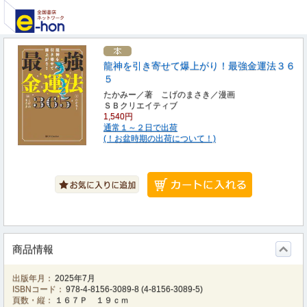
龍神を引き寄せて爆上がり！最強金運法３６
５
たかみー／著 こげのまさき／漫画
ＳＢクリエイティブ
1,540円
通常１～２日で出荷
(！お盆時期の出荷について！)
商品情報
出版年月：
2025年7月
ISBNコード：
978-4-8156-3089-8
(
4-8156-3089-5
)
頁数・縦：
１６７Ｐ １９ｃｍ