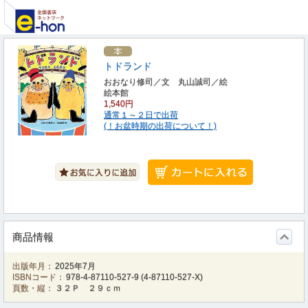
トドランド
おおなり修司／文 丸山誠司／絵
絵本館
1,540円
通常１～２日で出荷
(！お盆時期の出荷について！)
商品情報
出版年月：
2025年7月
ISBNコード：
978-4-87110-527-9
(
4-87110-527-X
)
頁数・縦：
３２Ｐ ２９ｃｍ