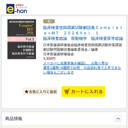
臨床検査技師国家試験解説集Ｃｏｍｐｌｅｔ
ｅ＋ＭＴ ２０２６Ｖｏｌ．１
臨床検査総論 医動物学 臨床検査医学総論
日本医歯薬研修協会臨床検査技師国家試験対策課国
家試験問題解説書編集委員会／編著
日本医歯薬研修協会
3,300円
メーカーに在庫有無を確認し、お取り寄せ
通常1週間~4週間で出荷 ※品切れ等で入手できな
い場合もございます
商品情報