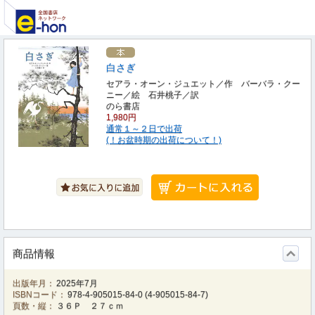
白さぎ
セアラ・オーン・ジュエット／作 バーバラ・クー
ニー／絵 石井桃子／訳
のら書店
1,980円
通常１～２日で出荷
(！お盆時期の出荷について！)
商品情報
出版年月：
2025年7月
ISBNコード：
978-4-905015-84-0
(
4-905015-84-7
)
頁数・縦：
３６Ｐ ２７ｃｍ