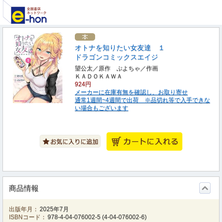
オトナを知りたい女友達 １
ドラゴンコミックスエイジ
望公太／原作 ぷよちゃ／作画
ＫＡＤＯＫＡＷＡ
924円
メーカーに在庫有無を確認し、お取り寄せ
通常1週間~4週間で出荷 ※品切れ等で入手できな
い場合もございます
商品情報
出版年月：
2025年7月
ISBNコード：
978-4-04-076002-5
(
4-04-076002-6
)