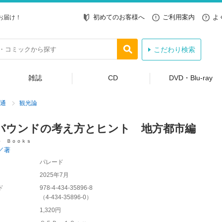
初めてのお客様へ
ご利用案内
よ
お届け！
こだわり検索
雑誌
CD
DVD・Blu-ray
通
観光論
バウンドの考え方とヒント 地方都市編
ｅ Ｂｏｏｋｓ
／著
パレード
2025年7月
ド
978-4-434-35896-8
（
4-434-35896-0
）
1,320円