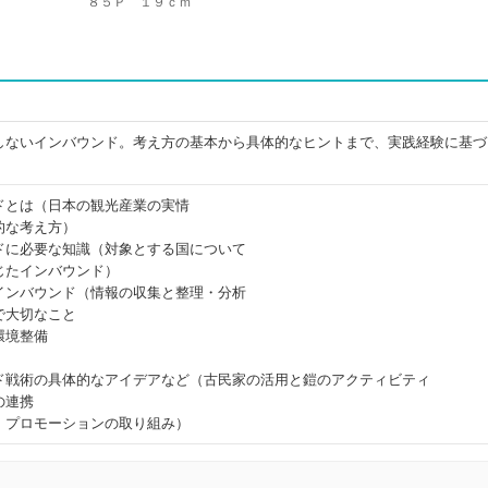
８５Ｐ １９ｃｍ
しないインバウンド。考え方の基本から具体的なヒントまで、実践経験に基づ
ドとは（日本の観光産業の実情
的な考え方）
ドに必要な知識（対象とする国について
じたインバウンド）
インバウンド（情報の収集と整理・分析
で大切なこと
環境整備
ド戦術の具体的なアイデアなど（古民家の活用と鎧のアクティビティ
の連携
、プロモーションの取り組み）