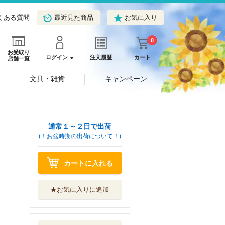
くある質問
最近見た商品
お気に入り
0
お受取り
ログイン
注文履歴
カート
店舗一覧
文具・雑貨
キャンペーン
通常１～２日で出荷
(！お盆時期の出荷について！)
カートに入れる
★お気に入りに追加