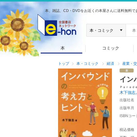
本、雑誌、CD・DVDをお近くの本屋さんに送料無料で
本
コミック
トップ
本・コミック
経済
産業・交
イン
Ｐａｒａｄ
木下強志
出版社名
出版年月
ISBNコー
税込価格