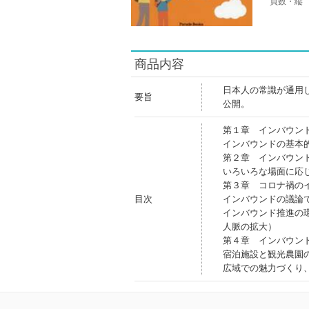
頁数・縦
商品内容
日本人の常識が通用
要旨
公開。
第１章 インバウン
インバウンドの基本
第２章 インバウン
いろいろな場面に応
第３章 コロナ禍の
目次
インバウンドの議論
インバウンド推進の
人脈の拡大）
第４章 インバウン
宿泊施設と観光農園
広域での魅力づくり