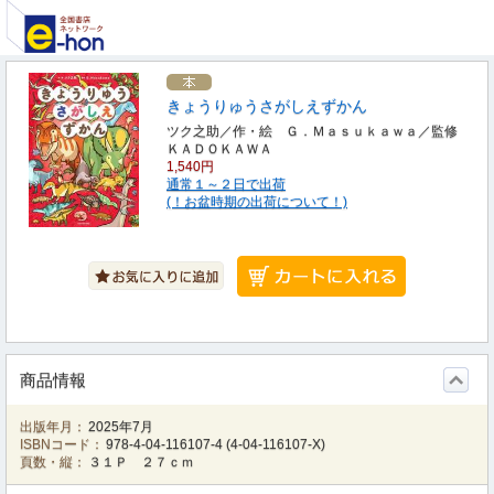
きょうりゅうさがしえずかん
ツク之助／作・絵 Ｇ．Ｍａｓｕｋａｗａ／監修
ＫＡＤＯＫＡＷＡ
1,540円
通常１～２日で出荷
(！お盆時期の出荷について！)
商品情報
出版年月：
2025年7月
ISBNコード：
978-4-04-116107-4
(
4-04-116107-X
)
頁数・縦：
３１Ｐ ２７ｃｍ