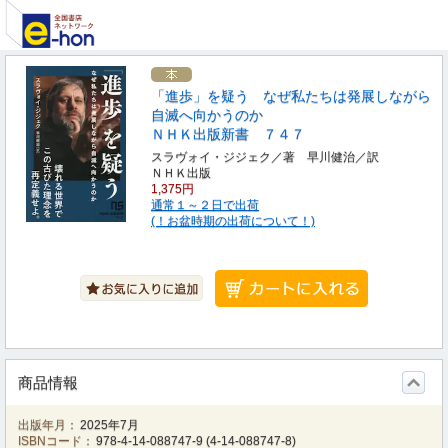
「進歩」を疑う なぜ私たちは発展しながら
自滅へ向かうのか
ＮＨＫ出版新書 ７４７
スラヴォイ・ジジェク／著 早川健治／訳
ＮＨＫ出版
1,375円
通常１～２日で出荷
(！お盆時期の出荷について！)
商品情報
出版年月：
2025年7月
ISBNコード：
978-4-14-088747-9
(
4-14-088747-8
)