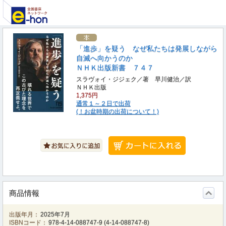
「進歩」を疑う なぜ私たちは発展しながら
自滅へ向かうのか
ＮＨＫ出版新書 ７４７
スラヴォイ・ジジェク／著 早川健治／訳
ＮＨＫ出版
1,375円
通常１～２日で出荷
(！お盆時期の出荷について！)
商品情報
出版年月：
2025年7月
ISBNコード：
978-4-14-088747-9
(
4-14-088747-8
)