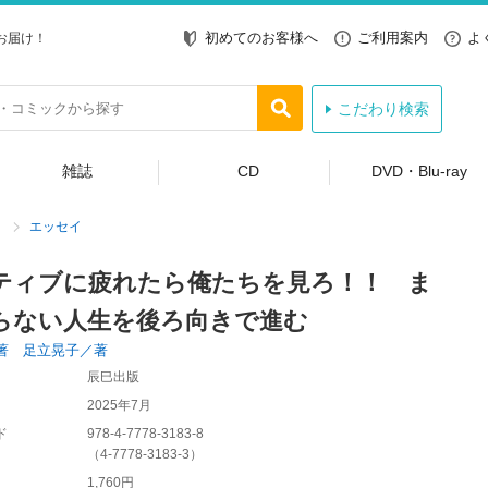
初めてのお客様へ
ご利用案内
よ
お届け！
こだわり検索
雑誌
CD
DVD・Blu-ray
エッセイ
ティブに疲れたら俺たちを見ろ！！ ま
らない人生を後ろ向きで進む
著 足立晃子／著
辰巳出版
2025年7月
ド
978-4-7778-3183-8
（
4-7778-3183-3
）
1,760円