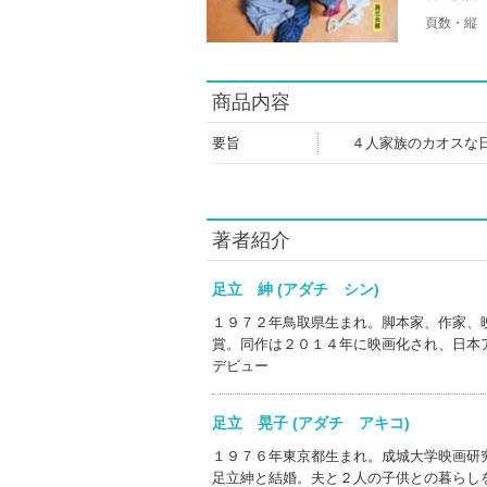
頁数・縦
商品内容
要旨
４人家族のカオスな
著者紹介
足立 紳 (アダチ シン)
１９７２年鳥取県生まれ。脚本家、作家、
賞。同作は２０１４年に映画化され、日本
デビュー
足立 晃子 (アダチ アキコ)
１９７６年東京都生まれ。成城大学映画研
足立紳と結婚。夫と２人の子供との暮らし