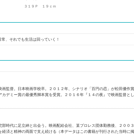
３１９Ｐ １９ｃｍ
日常、それでも生活は回っていく！
映画監督。日本映画学校卒。２０１２年、シナリオ「百円の恋」が松田優作
アカデミー賞の最優秀脚本賞を受賞。２０１６年『１４の夜』で映画監督と
究部時代に足立紳と出会う。映画配給会社、某プロレス団体勤務後、２００
を経済と精神の両面で支え続ける（本データはこの書籍が刊行された当時に