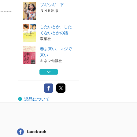
ブギウギ 下
ＮＨＫ出版
したいとか、した
くないとかの話...
双葉社
春よ来い、マジで
来い
キネマ旬報社
ブギウギ 上
ＮＨＫ出版
それでも俺は、妻
返品について
としたい
新潮社
ブギウギ 下
ＮＨＫ出版
facebook
したいとか、した