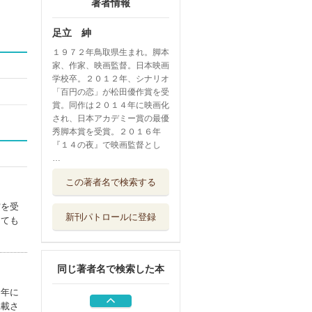
著者情報
足立 紳
１９７２年鳥取県生まれ。脚本
家、作家、映画監督。日本映画
学校卒。２０１２年、シナリオ
「百円の恋」が松田優作賞を受
賞。同作は２０１４年に映画化
され、日本アカデミー賞の最優
秀脚本賞を受賞。２０１６年
『１４の夜』で映画監督とし
…
春よ来い、マジで
この著者名で検索する
来い
キネマ旬報社
賞を受
新刊パトロールに登録
しても
ブギウギ 上
ＮＨＫ出版
同じ著者名で検索した本
それでも俺は、妻
としたい
３年に
新潮社
掲載さ