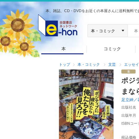
本、雑誌、CD・DVDをお近くの本屋さんに送料無料で
本
コミック
トップ
本・コミック
文芸
エッセイ
ポジ
まな
足立紳／
出版社名
出版年月
ISBNコー
税込価格