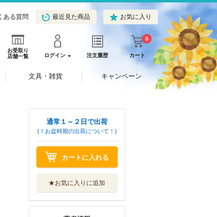
くある質問
最近見た商品
お気に入り
0
お受取り
ログイン
注文履歴
カート
店舗一覧
文具・雑貨
キャンペーン
通常１～２日で出荷
(！お盆時期の出荷について！)
カートに入れる
★お気に入りに追加