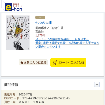
七つの大罪
岡崎琢磨／〔ほか〕著
宝島社
1,870円
メーカーに在庫有無を確認し、お取り寄せ
通常1週間~4週間で出荷 ※品切れ等で入手できな
い場合もございます
商品情報
出版年月：
2025年7月
ISBNコード：
978-4-299-05721-1
(
4-299-05721-X
)
頁数・縦：
３５０Ｐ １９ｃｍ