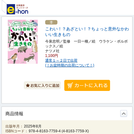
こわい！？あざとい！？ちょっと意外なかわ
いい生きもの
今泉忠明／監修 一日一種／絵 ウラケン・ボルボ
ックス／絵
ナツメ社
1,100円
通常１～２日で出荷
(！お盆時期の出荷について！)
商品情報
出版年月：
2025年8月
ISBNコード：
978-4-8163-7759-4
(
4-8163-7759-X
)