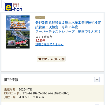
分野別問題解説集２級土木施工管理技術検定
試験第二次検定 令和７年度
スーパーテキストシリーズ 動画で学ぶ本！
ＧＥＴ研究所
3,520円
現在ご注文できません
商品情報
出版年月：
2025年7月
ISBNコード：
978-4-910965-38-3
(
4-910965-38-6
)
頁数・縦：
４３５Ｐ ２６ｃｍ