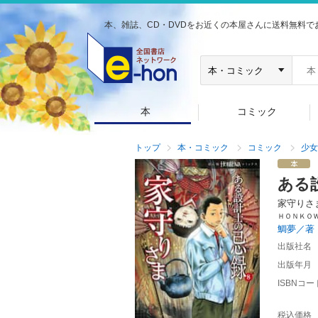
本、雑誌、CD・DVDをお近くの本屋さんに送料無料で
本
コミック
トップ
本・コミック
コミック
少女
ある
家守りさ
ＨＯＮＫＯ
鯛夢／著
出版社名
出版年月
ISBNコー
税込価格