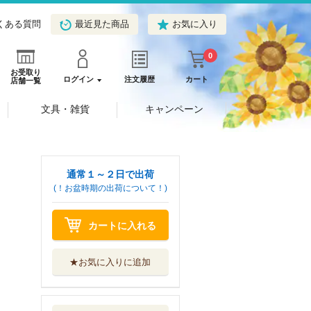
くある質問
最近見た商品
お気に入り
0
お受取り
ログイン
注文履歴
カート
店舗一覧
文具・雑貨
キャンペーン
通常１～２日で出荷
(！お盆時期の出荷について！)
カートに入れる
★お気に入りに追加
人生論ノート Ｐ
ＡＲＴ１
パイインターナ...