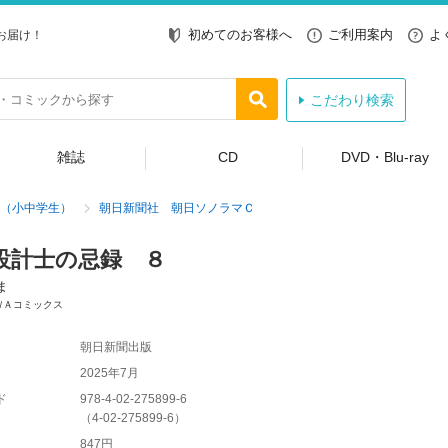
初めてのお客様へ
ご利用案内
よ
お届け！
こだわり検索
雑誌
CD
DVD・Blu-ray
（小中学生）
朝日新聞社 朝日ソノラマＣ
設計士の忌録 ８
ま
ＷＡコミックス
朝日新聞出版
2025年7月
ド
978-4-02-275899-6
（
4-02-275899-6
）
847円