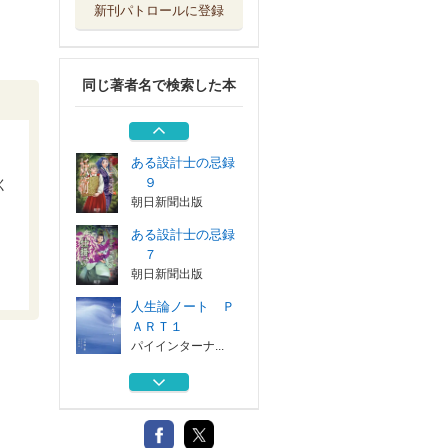
新刊パトロールに登録
ある設計士の忌録
６
朝日新聞出版
同じ著者名で検索した本
ある設計士の忌録
５
朝日新聞出版
ある設計士の忌録
９
く
朝日新聞出版
ある設計士の忌録
７
朝日新聞出版
人生論ノート Ｐ
ＡＲＴ１
パイインターナ...
ある設計士の忌録
６
朝日新聞出版