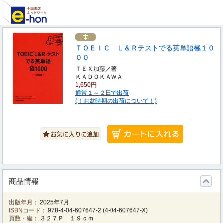
ＴＯＥＩＣ Ｌ＆Ｒテストでる英単語極１０
００
ＴＥＸ加藤／著
ＫＡＤＯＫＡＷＡ
1,650円
通常１～２日で出荷
(！お盆時期の出荷について！)
商品情報
出版年月：
2025年7月
ISBNコード：
978-4-04-607647-2
(
4-04-607647-X
)
頁数・縦：
３２７Ｐ １９ｃｍ