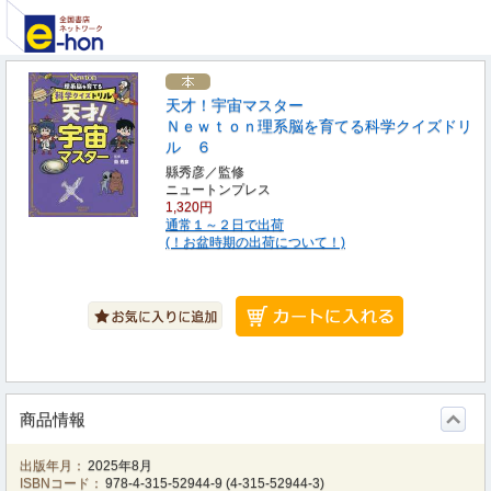
天才！宇宙マスター
Ｎｅｗｔｏｎ理系脳を育てる科学クイズドリ
ル ６
縣秀彦／監修
ニュートンプレス
1,320円
通常１～２日で出荷
(！お盆時期の出荷について！)
商品情報
出版年月：
2025年8月
ISBNコード：
978-4-315-52944-9
(
4-315-52944-3
)