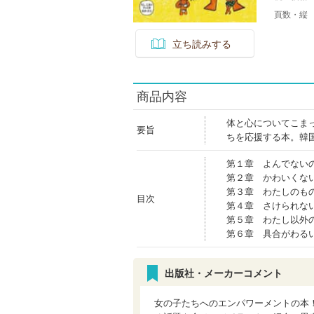
頁数・縦
立ち読みする
商品内容
体と心についてこま
要旨
ちを応援する本。韓
第１章 よんでない
第２章 かわいくな
第３章 わたしのも
目次
第４章 さけられな
第５章 わたし以外
第６章 具合がわる
出版社・メーカーコメント
女の子たちへのエンパワーメントの本