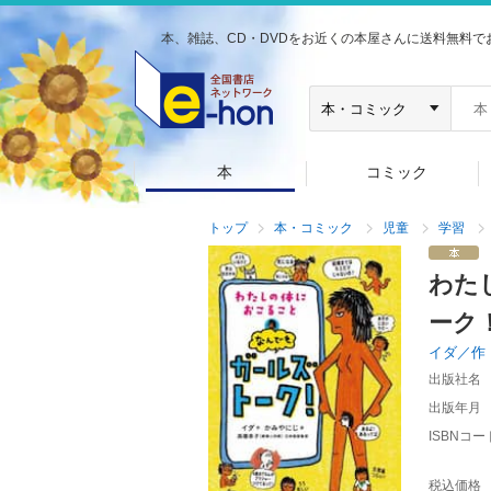
本、雑誌、CD・DVDをお近くの本屋さんに送料無料で
本
コミック
トップ
本・コミック
児童
学習
わた
ーク
イダ／作
出版社名
出版年月
ISBNコー
税込価格