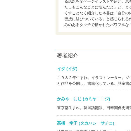
る話題を全ページイラストで紹介。思
たしもこんなことに悩んだよ」と、ま
くすことなく紹介した本書は「自分の
密接に結びついている」と感じられる
みのあるタッチで描かれたパワフルな
著者紹介
イダ (イダ)
１９８２年生まれ。イラストレーター。ソ
と作品を公開し、書籍化している。児童書
かみや にじ (カミヤ ニジ)
東京都生まれ。韓国語翻訳、日韓関係史研
高橋 幸子 (タカハシ サチコ)