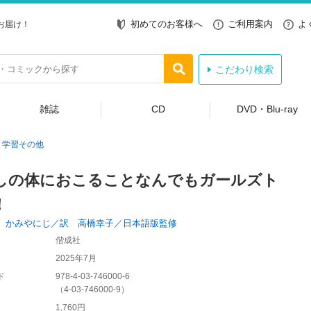
初めてのお客様へ
ご利用案内
よ
お届け！
こだわり検索
雑誌
CD
DVD・Blu-ray
学習その他
しの体におこることなんでもガールズト
！
 かみやにじ／訳 高橋幸子／日本語版監修
偕成社
2025年7月
ド
978-4-03-746000-6
（
4-03-746000-9
）
1,760円