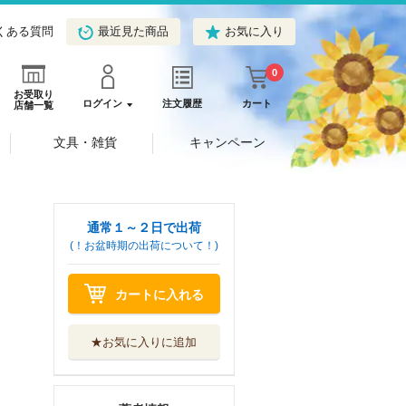
くある質問
最近見た商品
お気に入り
0
お受取り
ログイン
注文履歴
カート
店舗一覧
文具・雑貨
キャンペーン
通常１～２日で出荷
(！お盆時期の出荷について！)
カートに入れる
★お気に入りに追加