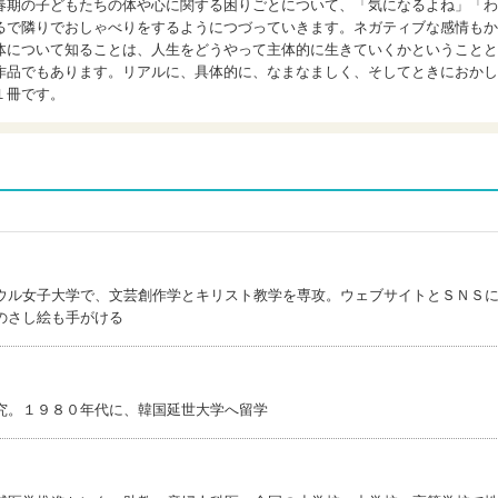
春期の子どもたちの体や心に関する困りごとについて、「気になるよね」「わ
るで隣りでおしゃべりをするようにつづっていきます。ネガティブな感情もか
体について知ることは、人生をどうやって主体的に生きていくかということと
作品でもあります。リアルに、具体的に、なまなましく、そしてときにおかし
１冊です。
ウル女子大学で、文芸創作学とキリスト教学を専攻。ウェブサイトとＳＮＳ
のさし絵も手がける
究。１９８０年代に、韓国延世大学へ留学