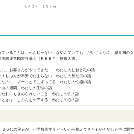
１４２Ｐ １９ｃｍ
っていることは、へんじゃない！なやんでいても、だいじょうぶ。思春期の女
国国際児童図書評議会（ＫＢＢＹ）推薦図書。
のに、お客さんがやってきた！ わたしのむねと毛の話
い！じぶんが不安でたまらない わたしの見た目の話
のなのに、ずーっとてこずってる わたしの性器の話
い血の週間 わたしの生理の話
のだれにもきめられないこと わたしの性の話
いときは、じぶんをケアする わたしの心の話
！３０代の著者が、小学校高学年ぐらいから抱えてきたもやもやした性に関す