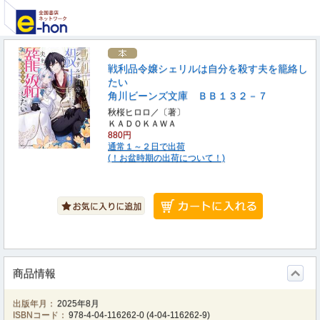
戦利品令嬢シェリルは自分を殺す夫を籠絡し
たい
角川ビーンズ文庫 ＢＢ１３２－７
秋桜ヒロロ／〔著〕
ＫＡＤＯＫＡＷＡ
880円
通常１～２日で出荷
(！お盆時期の出荷について！)
商品情報
出版年月：
2025年8月
ISBNコード：
978-4-04-116262-0
(
4-04-116262-9
)