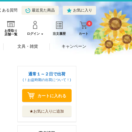
くある質問
最近見た商品
お気に入り
0
お受取り
ログイン
注文履歴
カート
店舗一覧
文具・雑貨
キャンペーン
通常１～２日で出荷
(！お盆時期の出荷について！)
カートに入れる
★お気に入りに追加