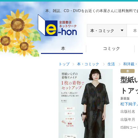
本、雑誌、CD・DVDをお近くの本屋さんに送料無料で
本
コミック
トップ
本・コミック
生活
和洋裁・
型紙
トア
新装版
松下純子
出版社名
出版年月
ISBNコー