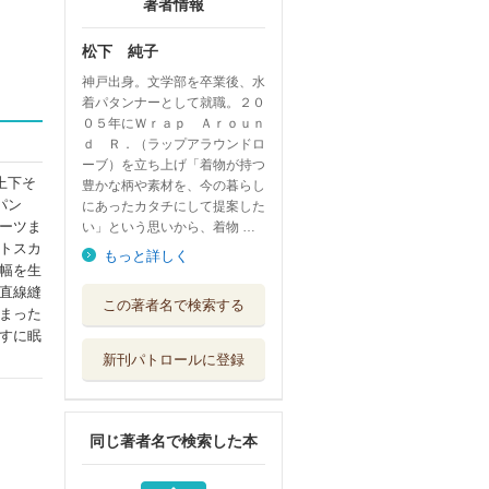
著者情報
松下 純子
神戸出身。文学部を卒業後、水
着パタンナーとして就職。２０
０５年にＷｒａｐ Ａｒｏｕｎ
ｄ Ｒ．（ラップアラウンドロ
ーブ）を立ち上げ「着物が持つ
上下そ
豊かな柄や素材を、今の暮らし
パン
にあったカタチにして提案した
ーツま
い」という思いから、着物 …
トスカ
もっと詳しく
幅を生
福祉心理学
直線縫
この著者名で検索する
サイエンス社
まった
すに眠
新刊パトロールに登録
型紙なしでまっす
ぐ縫いの着物リ...
日本ヴォーグ社
同じ著者名で検索した本
型紙いらずの着物
リメイク２Ｗａ...