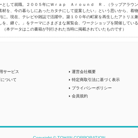
ーとして就職。２００５年にＷｒａｐ Ａｒｏｕｎｄ Ｒ．（ラップアラウ
素材を、今の暮らしにあったカタチにして提案したい」という思いから、着
判に。現在、テレビや雑誌で活躍中。築１００年の町家を再生したアトリエ
しを、継ぐ。」をテーマにさまざまな展覧会、ワークショップを開催してい
）（本データはこの書籍が刊行された当時に掲載されていたものです）
用サービス
運営会社概要
店について
特定商取引法に基づく表示
プライバシーポリシー
会員規約
Copyright © TOHAN CORPORATION