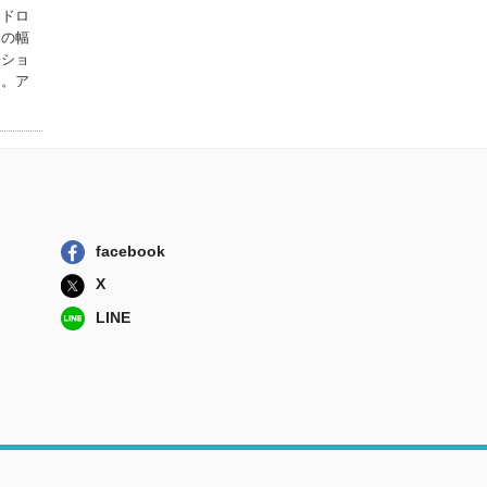
ンドロ
型紙なしで、さく
物の幅
さく作れる！い...
兼ショ
河出書房新社
る。ア
福祉心理学
サイエンス社
型紙なしでまっす
ぐ縫いの着物リ...
日本ヴォーグ社
facebook
型紙いらずの着物
リメイク２Ｗａ...
X
河出書房新社
LINE