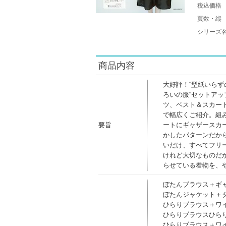
税込価格
頁数・縦
シリーズ
商品内容
大好評！“型紙いら
ろいの服“セットア
ツ、ベスト＆スカー
で幅広くご紹介。組
要旨
ートにギャザースカ
かしたパターンだか
いだけ、すべてフリ
けれど大切なものだ
らせている着物を、
ぼたんブラウス＋ギ
ぼたんジャケット＋
ひらりブラウス＋ワ
ひらりブラウスひら
ひらりブラウス＋ワ