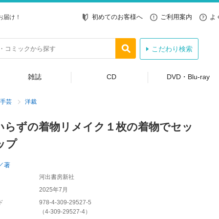
初めてのお客様へ
ご利用案内
よ
お届け！
こだわり検索
雑誌
CD
DVD・Blu-ray
手芸
洋裁
いらずの着物リメイク１枚の着物でセッ
ップ
／著
河出書房新社
2025年7月
ド
978-4-309-29527-5
（
4-309-29527-4
）