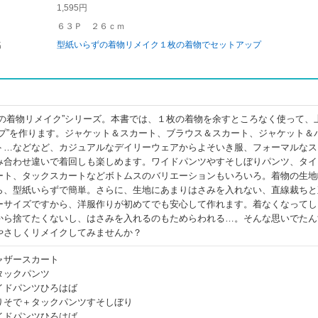
1,595円
６３Ｐ ２６ｃｍ
名
型紙いらずの着物リメイク１枚の着物でセットアップ
ずの着物リメイク”シリーズ。本書では、１枚の着物を余すところなく使って、
ップ”を作ります。ジャケット＆スカート、ブラウス＆スカート、ジャケット＆
ト…などなど、カジュアルなデイリーウェアからよそいき服、フォーマルなス
み合わせ違いで着回しも楽しめます。ワイドパンツやすそしぼりパンツ、タイ
ート、タックスカートなどボトムスのバリエーションもいろいろ。着物の生地
ら、型紙いらずで簡単。さらに、生地にあまりはさみを入れない、直線裁ちと
ーサイズですから、洋服作りが初めてでも安心して作れます。着なくなってし
から捨てたくないし、はさみを入れるのもためらわれる…。そんな思いでたん
やさしくリメイクしてみませんか？
ャザースカート
タックパンツ
イドパンツひろはば
りそで＋タックパンツすそしぼり
イドパンツひろはば