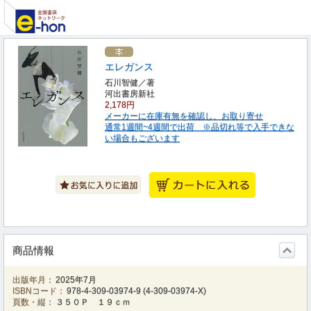
エレガンス
石川智健／著
河出書房新社
2,178円
メーカーに在庫有無を確認し、お取り寄せ
通常1週間~4週間で出荷 ※品切れ等で入手できな
い場合もございます
商品情報
出版年月：
2025年7月
ISBNコード：
978-4-309-03974-9
(
4-309-03974-X
)
頁数・縦：
３５０Ｐ １９ｃｍ